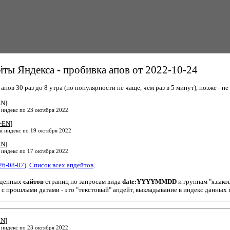
ты Яндекса - пробивка апов от 2022-10-24
пов 30 раз до 8 утра (по популярности не чаще, чем раз в 5 минут), позже - не 
EN]
 индекс по 23 октября 2022
+EN]
н индекс по 19 октября 2022
EN]
 индекс по 17 октября 2022
26-08-07)
.
Список всех апдейтов
.
йденных
сайтов
страниц
по запросам вида
date:YYYYMMDD
и группам "языко
 с прошлыми датами - это "текстовый" апдейт, выкладывание в индекс данных 
EN]
 индекс по 23 октября 2022