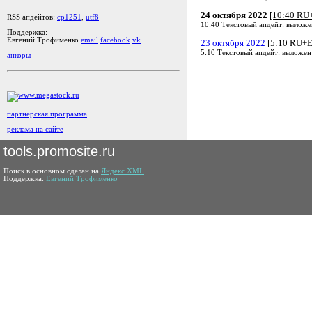
24 октября 2022
[10:40 RU
RSS апдейтов:
cp1251
,
utf8
10:40 Текстовый апдейт: выложе
Поддержка:
Евгений Трофименко
email
facebook
vk
23 октября 2022
[5:10 RU+
5:10 Текстовый апдейт: выложен
анкоры
партнерская программа
реклама на сайте
tools.promosite.ru
Поиск в основном сделан на
Яндекс.XML
Поддержка:
Евгений Трофименко