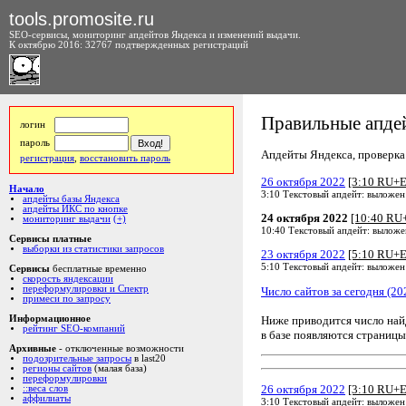
tools.promosite.ru
SEO-сервисы, мониторинг апдейтов Яндекса и изменений выдачи.
К октябрю 2016: 32767 подтвержденных регистраций
Правильные апдей
логин
пароль
Апдейты Яндекса, проверка а
регистрация
,
восстановить пароль
26 октября 2022
[3:10 RU+
Начало
3:10 Текстовый апдейт: выложен
апдейты базы Яндекса
апдейты ИКС по кнопке
24 октября 2022
[10:40 RU
мониторинг выдачи
(+)
10:40 Текстовый апдейт: выложе
Сервисы платные
выборки из статистики запросов
23 октября 2022
[5:10 RU+
5:10 Текстовый апдейт: выложен
Сервисы
бесплатные временно
скорость яндексации
переформулировки и Спектр
Число сайтов за сегодня (20
примеси по запросу
Ниже приводится число на
Информационное
рейтинг SEO-компаний
в базе появляются страницы
Архивные
- отключенные возможности
подозрительные запросы
в last20
регионы сайтов
(малая база)
переформулировки
26 октября 2022
[3:10 RU+
::веса слов
аффилиаты
3:10 Текстовый апдейт: выложен