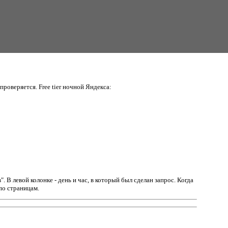
проверяется. Free tier ночной Яндекса:
в".
В левой колонке - день и час, в который был сделан запрос. Когда
по страницам.