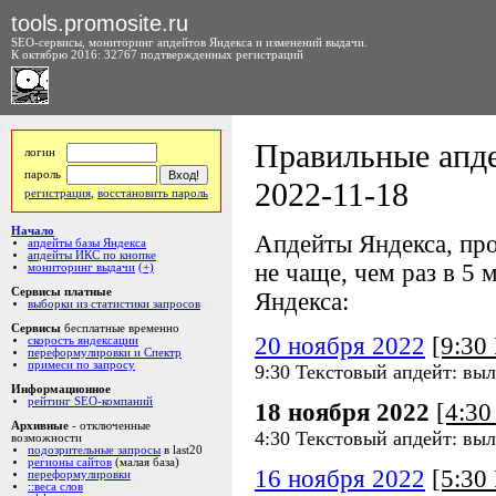
tools.promosite.ru
SEO-сервисы, мониторинг апдейтов Яндекса и изменений выдачи.
К октябрю 2016: 32767 подтвержденных регистраций
Правильные апде
логин
пароль
2022-11-18
регистрация
,
восстановить пароль
Начало
Апдейты Яндекса, про
апдейты базы Яндекса
апдейты ИКС по кнопке
не чаще, чем раз в 5 м
мониторинг выдачи
(+)
Сервисы платные
Яндекса:
выборки из статистики запросов
Сервисы
бесплатные временно
20 ноября 2022
[9:3
скорость яндексации
переформулировки и Спектр
примеси по запросу
9:30 Текстовый апдейт: вы
Информационное
рейтинг SEO-компаний
18 ноября 2022
[4:3
Архивные
- отключенные
4:30 Текстовый апдейт: вы
возможности
подозрительные запросы
в last20
регионы сайтов
(малая база)
16 ноября 2022
[5:3
переформулировки
::веса слов