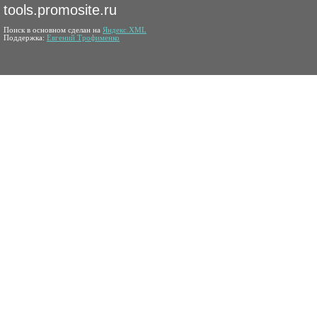
tools.promosite.ru
Поиск в основном сделан на
Яндекс.XML
Поддержка:
Евгений Трофименко