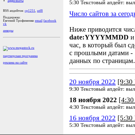
аффилиаты
5:30 Текстовый апдейт: вы
RSS апдейтов:
cp1251
,
utf8
Число сайтов за сегод
Поддержка:
Евгений Трофименко
email
facebook
vk
Ниже приводится чи
анкоры
date:YYYYMMDD
и
час, в который был сд
с прошлыми датами - 
партнерская программа
данных по страницам.
реклама на сайте
20 ноября 2022
[9:3
9:30 Текстовый апдейт: вы
18 ноября 2022
[4:3
4:30 Текстовый апдейт: вы
16 ноября 2022
[5:3
5:30 Текстовый апдейт: вы