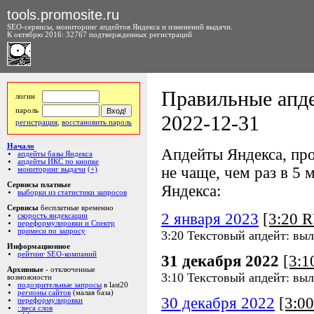
tools.promosite.ru
SEO-сервисы, мониторинг апдейтов Яндекса и изменений выдачи.
К октябрю 2016: 32767 подтвержденных регистраций
Правильные апде
логин
пароль
2022-12-31
регистрация
,
восстановить пароль
Начало
Апдейты Яндекса, про
апдейты базы Яндекса
апдейты ИКС по кнопке
не чаще, чем раз в 5 м
мониторинг выдачи
(+)
Сервисы платные
Яндекса:
выборки из статистики запросов
Сервисы
бесплатные временно
2 января 2023
[3:20 
скорость яндексации
переформулировки и Спектр
примеси по запросу
3:20 Текстовый апдейт: выл
Информационное
рейтинг SEO-компаний
31 декабря 2022
[3:
Архивные
- отключенные
3:10 Текстовый апдейт: выл
возможности
подозрительные запросы
в last20
регионы сайтов
(малая база)
30 декабря 2022
[3:0
переформулировки
::веса слов