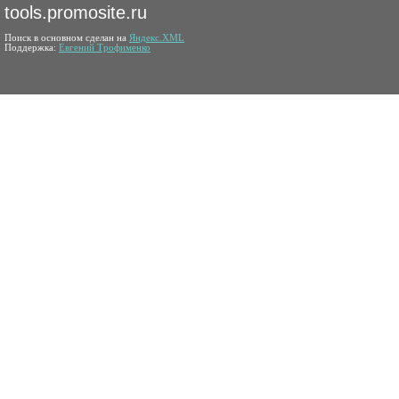
tools.promosite.ru
Поиск в основном сделан на
Яндекс.XML
Поддержка:
Евгений Трофименко