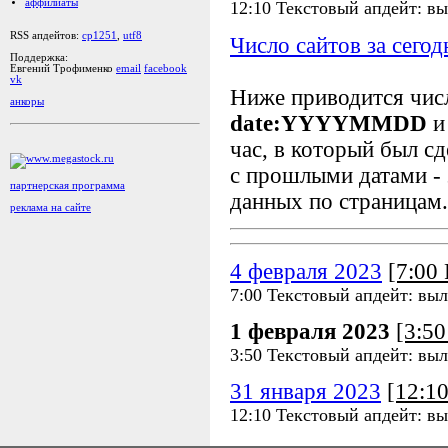
аффилиаты
12:10 Текстовый апдейт: в
RSS апдейтов:
cp1251
,
utf8
Число сайтов за сегод
Поддержка:
Евгений Трофименко
email
facebook
vk
Ниже приводится чи
анкоры
date:YYYYMMDD
и
час, в который был сд
с прошлыми датами - 
партнерская программа
данных по страницам.
реклама на сайте
4 февраля 2023
[7:00
7:00 Текстовый апдейт: выл
1 февраля 2023
[3:5
3:50 Текстовый апдейт: выл
31 января 2023
[12:1
12:10 Текстовый апдейт: в