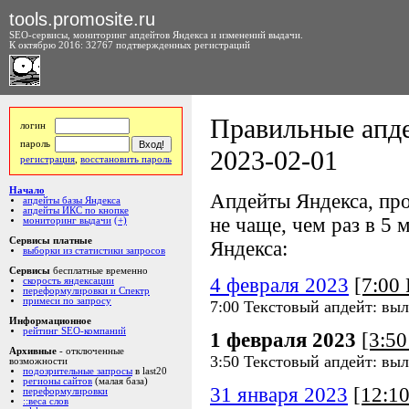
tools.promosite.ru
SEO-сервисы, мониторинг апдейтов Яндекса и изменений выдачи.
К октябрю 2016: 32767 подтвержденных регистраций
Правильные апде
логин
пароль
2023-02-01
регистрация
,
восстановить пароль
Начало
Апдейты Яндекса, про
апдейты базы Яндекса
апдейты ИКС по кнопке
не чаще, чем раз в 5 м
мониторинг выдачи
(+)
Сервисы платные
Яндекса:
выборки из статистики запросов
Сервисы
бесплатные временно
4 февраля 2023
[7:00
скорость яндексации
переформулировки и Спектр
примеси по запросу
7:00 Текстовый апдейт: выл
Информационное
рейтинг SEO-компаний
1 февраля 2023
[3:5
Архивные
- отключенные
3:50 Текстовый апдейт: выл
возможности
подозрительные запросы
в last20
регионы сайтов
(малая база)
31 января 2023
[12:1
переформулировки
::веса слов