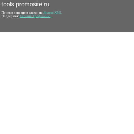
tools.promosite.ru
Поиск в основном сделан на
Яндекс.XML
Поддержка:
Евгений Трофименко