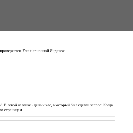
проверяется. Free tier ночной Яндекса:
в".
В левой колонке - день и час, в который был сделан запрос. Когда
по страницам.