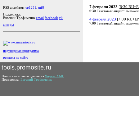
7 февраля 2023
[6:30 RU+E
RSS апдейтов:
cp1251
,
utf8
6:30 Текстовый апдейт: выложен
Поддержка:
Евгений Трофименко
email
facebook
vk
4 февраля 2023
[7:00 RU+E
7:00 Текстовый апдейт: выложен
анкоры
партнерская программа
реклама на сайте
tools.promosite.ru
Поиск в основном сделан на
Яндекс.XML
Поддержка:
Евгений Трофименко