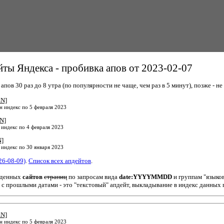
ты Яндекса - пробивка апов от 2023-02-07
пов 30 раз до 8 утра (по популярности не чаще, чем раз в 5 минут), позже - не 
EN]
н индекс по 5 февраля 2023
N]
 индекс по 4 февраля 2023
N]
 индекс по 30 января 2023
26-08-09)
.
Список всех апдейтов
.
йденных
сайтов
страниц
по запросам вида
date:YYYYMMDD
и группам "языко
 с прошлыми датами - это "текстовый" апдейт, выкладывание в индекс данных 
EN]
н индекс по 5 февраля 2023