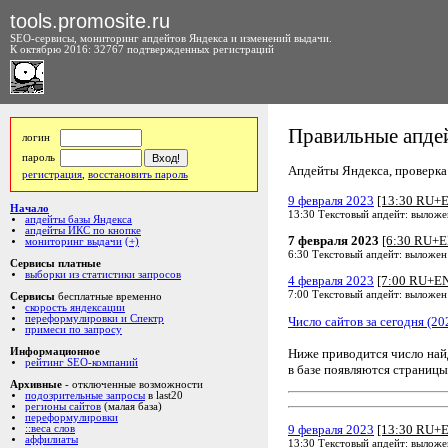
tools.promosite.ru
SEO-сервисы, мониторинг апдейтов Яндекса и изменений выдачи.
К октябрю 2016: 32767 подтвержденных регистраций
Правильные апдей
логин
пароль
Апдейты Яндекса, проверка а
регистрация
,
восстановить пароль
9 февраля 2023
[13:30 RU+
Начало
13:30 Текстовый апдейт: выложе
апдейты базы Яндекса
апдейты ИКС по кнопке
7 февраля 2023
[6:30 RU+E
мониторинг выдачи
(+)
6:30 Текстовый апдейт: выложен
Сервисы платные
выборки из статистики запросов
4 февраля 2023
[7:00 RU+E
7:00 Текстовый апдейт: выложен
Сервисы
бесплатные временно
скорость яндексации
переформулировки и Спектр
Число сайтов за сегодня (20
примеси по запросу
Ниже приводится число на
Информационное
рейтинг SEO-компаний
в базе появляются страницы
Архивные
- отключенные возможности
подозрительные запросы
в last20
регионы сайтов
(малая база)
переформулировки
9 февраля 2023
[13:30 RU+
::веса слов
аффилиаты
13:30 Текстовый апдейт: выложе