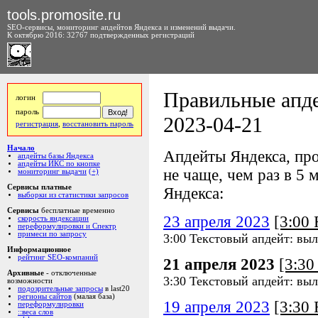
tools.promosite.ru
SEO-сервисы, мониторинг апдейтов Яндекса и изменений выдачи.
К октябрю 2016: 32767 подтвержденных регистраций
Правильные апде
логин
пароль
2023-04-21
регистрация
,
восстановить пароль
Начало
Апдейты Яндекса, про
апдейты базы Яндекса
апдейты ИКС по кнопке
не чаще, чем раз в 5 м
мониторинг выдачи
(+)
Сервисы платные
Яндекса:
выборки из статистики запросов
Сервисы
бесплатные временно
23 апреля 2023
[3:00
скорость яндексации
переформулировки и Спектр
примеси по запросу
3:00 Текстовый апдейт: выл
Информационное
рейтинг SEO-компаний
21 апреля 2023
[3:3
Архивные
- отключенные
3:30 Текстовый апдейт: выл
возможности
подозрительные запросы
в last20
регионы сайтов
(малая база)
19 апреля 2023
[3:30
переформулировки
::веса слов