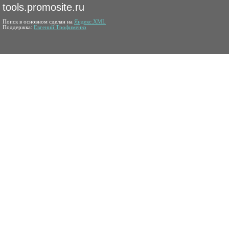
tools.promosite.ru
Поиск в основном сделан на
Яндекс.XML
Поддержка:
Евгений Трофименко