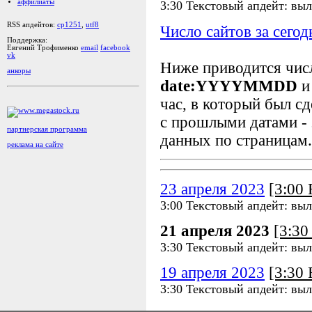
аффилиаты
3:30 Текстовый апдейт: выл
RSS апдейтов:
cp1251
,
utf8
Число сайтов за сегод
Поддержка:
Евгений Трофименко
email
facebook
vk
Ниже приводится чи
анкоры
date:YYYYMMDD
и
час, в который был сд
с прошлыми датами - 
партнерская программа
данных по страницам.
реклама на сайте
23 апреля 2023
[3:00
3:00 Текстовый апдейт: выл
21 апреля 2023
[3:3
3:30 Текстовый апдейт: выл
19 апреля 2023
[3:30
3:30 Текстовый апдейт: выл