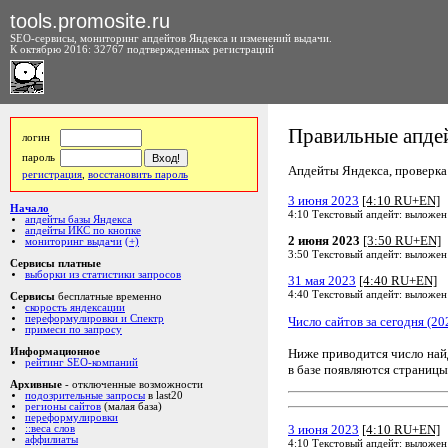
tools.promosite.ru
SEO-сервисы, мониторинг апдейтов Яндекса и изменений выдачи.
К октябрю 2016: 32767 подтвержденных регистраций
Правильные апдей
логин
пароль
Апдейты Яндекса, проверка а
регистрация
,
восстановить пароль
3 июня 2023
[4:10 RU+EN]
Начало
4:10 Текстовый апдейт: выложен
апдейты базы Яндекса
апдейты ИКС по кнопке
2 июня 2023
[3:50 RU+EN]
мониторинг выдачи
(+)
3:50 Текстовый апдейт: выложен
Сервисы платные
выборки из статистики запросов
31 мая 2023
[4:40 RU+EN]
4:40 Текстовый апдейт: выложен
Сервисы
бесплатные временно
скорость яндексации
переформулировки и Спектр
Число сайтов за сегодня (20
примеси по запросу
Ниже приводится число на
Информационное
рейтинг SEO-компаний
в базе появляются страницы
Архивные
- отключенные возможности
подозрительные запросы
в last20
регионы сайтов
(малая база)
переформулировки
3 июня 2023
[4:10 RU+EN]
::веса слов
аффилиаты
4:10 Текстовый апдейт: выложен