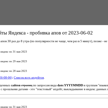
ты Яндекса - пробивка апов от 2023-06-02
пов 30 раз до 8 утра (по популярности не чаще, чем раз в 5 минут), позже - не 
 индекс по 31 мая 2023
 индекс по 29 мая 2023
 индекс по 28 мая 2023
26-08-06)
.
Список всех апдейтов
.
йденных
сайтов
страниц
по запросам вида
date:YYYYMMDD
и группам "языко
 с прошлыми датами - это "текстовый" апдейт, выкладывание в индекс данных 
 индекс по 31 мая 2023