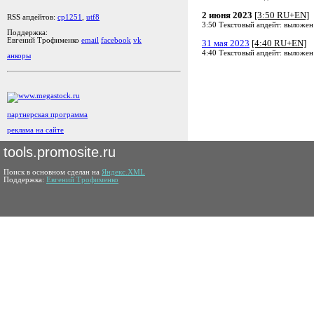
2 июня 2023
[3:50 RU+EN]
RSS апдейтов:
cp1251
,
utf8
3:50 Текстовый апдейт: выложен
Поддержка:
Евгений Трофименко
email
facebook
vk
31 мая 2023
[4:40 RU+EN]
4:40 Текстовый апдейт: выложен
анкоры
партнерская программа
реклама на сайте
tools.promosite.ru
Поиск в основном сделан на
Яндекс.XML
Поддержка:
Евгений Трофименко