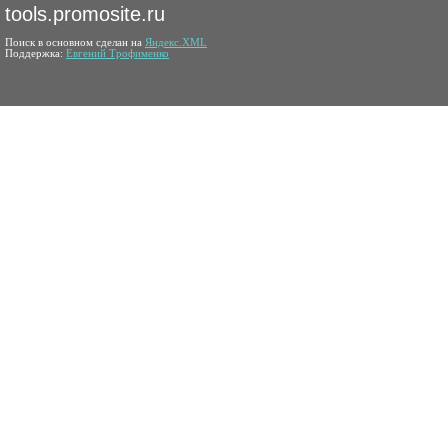
tools.promosite.ru
Поиск в основном сделан на
Яндекс.XML
Поддержка:
Евгений Трофименко