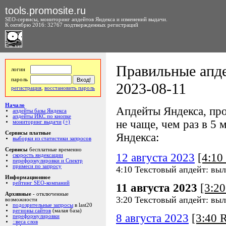
tools.promosite.ru
SEO-сервисы, мониторинг апдейтов Яндекса и изменений выдачи.
К октябрю 2016: 32767 подтвержденных регистраций
Правильные апде
логин
пароль
2023-08-11
регистрация
,
восстановить пароль
Начало
Апдейты Яндекса, про
апдейты базы Яндекса
апдейты ИКС по кнопке
не чаще, чем раз в 5 м
мониторинг выдачи
(+)
Сервисы платные
Яндекса:
выборки из статистики запросов
Сервисы
бесплатные временно
12 августа 2023
[4:1
скорость яндексации
переформулировки и Спектр
примеси по запросу
4:10 Текстовый апдейт: выл
Информационное
рейтинг SEO-компаний
11 августа 2023
[3:2
Архивные
- отключенные
3:20 Текстовый апдейт: выл
возможности
подозрительные запросы
в last20
регионы сайтов
(малая база)
8 августа 2023
[3:40
переформулировки
::веса слов