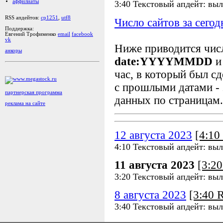
аффилиаты
3:40 Текстовый апдейт: выл
RSS апдейтов:
cp1251
,
utf8
Число сайтов за сегод
Поддержка:
Евгений Трофименко
email
facebook
vk
Ниже приводится чи
анкоры
date:YYYYMMDD
и
час, в который был сд
с прошлыми датами - 
партнерская программа
данных по страницам.
реклама на сайте
12 августа 2023
[4:1
4:10 Текстовый апдейт: выл
11 августа 2023
[3:2
3:20 Текстовый апдейт: выл
8 августа 2023
[3:40
3:40 Текстовый апдейт: выл