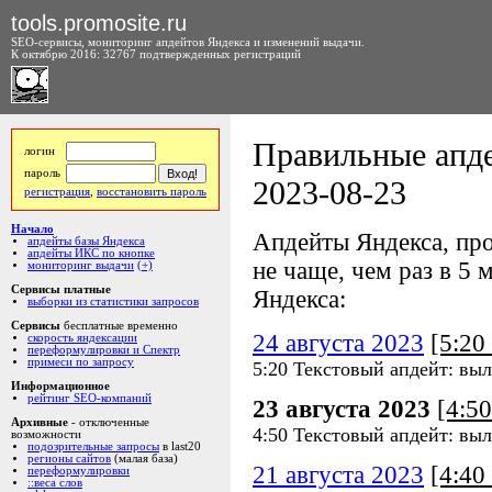
tools.promosite.ru
SEO-сервисы, мониторинг апдейтов Яндекса и изменений выдачи.
К октябрю 2016: 32767 подтвержденных регистраций
Правильные апде
логин
пароль
2023-08-23
регистрация
,
восстановить пароль
Начало
Апдейты Яндекса, про
апдейты базы Яндекса
апдейты ИКС по кнопке
не чаще, чем раз в 5 м
мониторинг выдачи
(+)
Сервисы платные
Яндекса:
выборки из статистики запросов
Сервисы
бесплатные временно
24 августа 2023
[5:2
скорость яндексации
переформулировки и Спектр
примеси по запросу
5:20 Текстовый апдейт: выл
Информационное
рейтинг SEO-компаний
23 августа 2023
[4:5
Архивные
- отключенные
4:50 Текстовый апдейт: выл
возможности
подозрительные запросы
в last20
регионы сайтов
(малая база)
21 августа 2023
[4:4
переформулировки
::веса слов