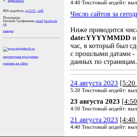
аффилиаты
4:40 Текстовый апдейт: выл
RSS апдейтов:
cp1251
,
utf8
Число сайтов за сегод
Поддержка:
Евгений Трофименко
email
facebook
vk
Ниже приводится чи
анкоры
date:YYYYMMDD
и
час, в который был сд
с прошлыми датами - 
партнерская программа
данных по страницам.
реклама на сайте
24 августа 2023
[5:2
5:20 Текстовый апдейт: выл
23 августа 2023
[4:5
4:50 Текстовый апдейт: выл
21 августа 2023
[4:4
4:40 Текстовый апдейт: выл