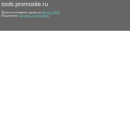
tools.promosite.ru
Поиск в основном сделан на
Яндекс.XML
Поддержка:
Евгений Трофименко