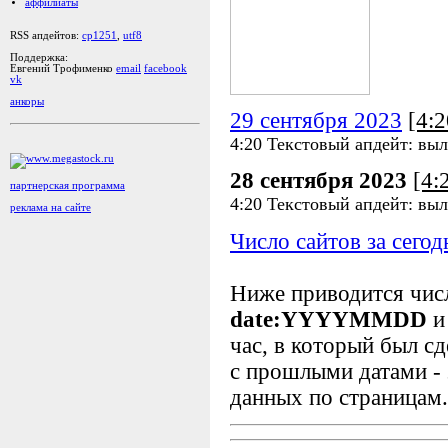
аффилиаты
RSS апдейтов:
cp1251
,
utf8
Поддержка:
Евгений Трофименко
email
facebook
vk
анкоры
29 сентября 2023
[4:
4:20 Текстовый апдейт: выл
28 сентября 2023
[4:
партнерская программа
4:20 Текстовый апдейт: выл
реклама на сайте
Число сайтов за сегод
Ниже приводится чи
date:YYYYMMDD
и
час, в который был сд
с прошлыми датами - 
данных по страницам.