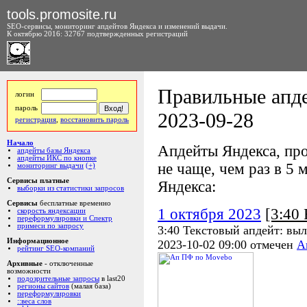
tools.promosite.ru
SEO-сервисы, мониторинг апдейтов Яндекса и изменений выдачи.
К октябрю 2016: 32767 подтвержденных регистраций
Правильные апде
логин
пароль
2023-09-28
регистрация
,
восстановить пароль
Начало
Апдейты Яндекса, про
апдейты базы Яндекса
апдейты ИКС по кнопке
не чаще, чем раз в 5 м
мониторинг выдачи
(+)
Сервисы платные
Яндекса:
выборки из статистики запросов
Сервисы
бесплатные временно
1 октября 2023
[3:40
скорость яндексации
переформулировки и Спектр
примеси по запросу
3:40 Текстовый апдейт: выл
Информационное
2023-10-02 09:00 отмечен
А
рейтинг SEO-компаний
Архивные
- отключенные
возможности
подозрительные запросы
в last20
регионы сайтов
(малая база)
переформулировки
::веса слов