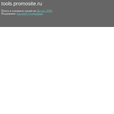
tools.promosite.ru
Поиск в основном сделан на
Яндекс.XML
Поддержка:
Евгений Трофименко