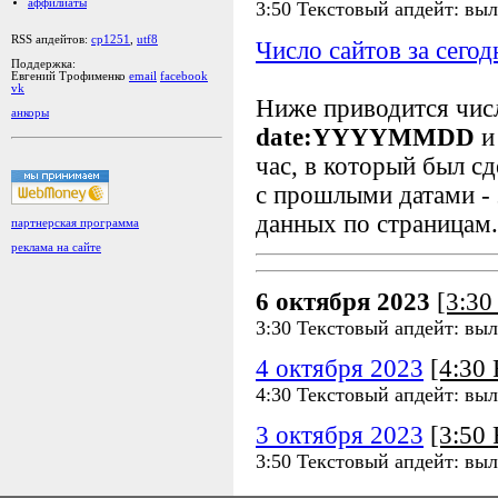
аффилиаты
3:50 Текстовый апдейт: выл
RSS апдейтов:
cp1251
,
utf8
Число сайтов за сегод
Поддержка:
Евгений Трофименко
email
facebook
vk
Ниже приводится чи
анкоры
date:YYYYMMDD
и
час, в который был сд
с прошлыми датами - 
данных по страницам.
партнерская программа
реклама на сайте
6 октября 2023
[3:3
3:30 Текстовый апдейт: выл
4 октября 2023
[4:30
4:30 Текстовый апдейт: выл
3 октября 2023
[3:50
3:50 Текстовый апдейт: выл