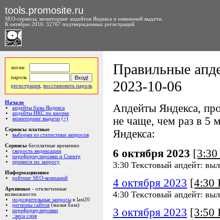
tools.promosite.ru
SEO-сервисы, мониторинг апдейтов Яндекса и изменений выдачи.
К октябрю 2016: 32767 подтвержденных регистраций
Правильные апде
логин
пароль
2023-10-06
регистрация
,
восстановить пароль
Начало
Апдейты Яндекса, про
апдейты базы Яндекса
апдейты ИКС по кнопке
не чаще, чем раз в 5 м
мониторинг выдачи
(+)
Сервисы платные
Яндекса:
выборки из статистики запросов
Сервисы
бесплатные временно
6 октября 2023
[3:3
скорость яндексации
переформулировки и Спектр
примеси по запросу
3:30 Текстовый апдейт: выл
Информационное
рейтинг SEO-компаний
4 октября 2023
[4:30
Архивные
- отключенные
4:30 Текстовый апдейт: выл
возможности
подозрительные запросы
в last20
регионы сайтов
(малая база)
3 октября 2023
[3:50
переформулировки
::веса слов