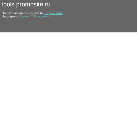
tools.promosite.ru
Поиск в основном сделан на
Яндекс.XML
Поддержка:
Евгений Трофименко