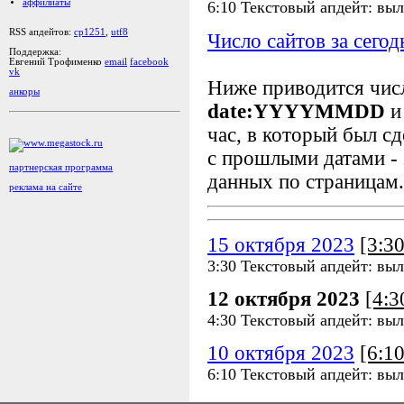
аффилиаты
6:10 Текстовый апдейт: выл
RSS апдейтов:
cp1251
,
utf8
Число сайтов за сегод
Поддержка:
Евгений Трофименко
email
facebook
vk
Ниже приводится чи
анкоры
date:YYYYMMDD
и
час, в который был сд
с прошлыми датами - 
партнерская программа
данных по страницам.
реклама на сайте
15 октября 2023
[3:3
3:30 Текстовый апдейт: выл
12 октября 2023
[4:
4:30 Текстовый апдейт: выл
10 октября 2023
[6:1
6:10 Текстовый апдейт: выл