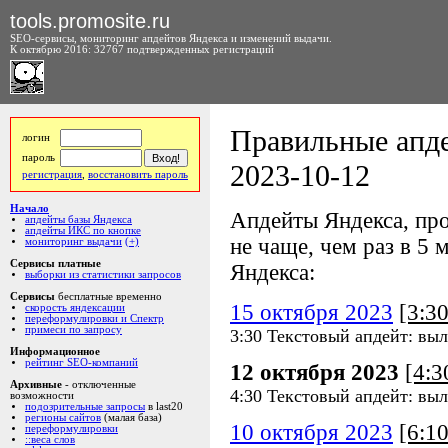
tools.promosite.ru
SEO-сервисы, мониторинг апдейтов Яндекса и изменений выдачи.
К октябрю 2016: 32767 подтвержденных регистраций
Правильные апде
логин
пароль
2023-10-12
регистрация
,
восстановить пароль
Начало
Апдейты Яндекса, про
апдейты базы Яндекса
апдейты ИКС по кнопке
не чаще, чем раз в 5 м
мониторинг выдачи
(+)
Сервисы платные
Яндекса:
выборки из статистики запросов
Сервисы
бесплатные временно
15 октября 2023
[3:3
скорость яндексации
переформулировки и Спектр
примеси по запросу
3:30 Текстовый апдейт: выл
Информационное
рейтинг SEO-компаний
12 октября 2023
[4:
Архивные
- отключенные
4:30 Текстовый апдейт: выл
возможности
подозрительные запросы
в last20
регионы сайтов
(малая база)
10 октября 2023
[6:1
переформулировки
::веса слов