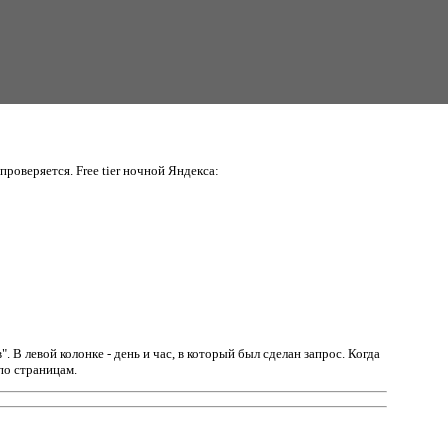
проверяется. Free tier ночной Яндекса:
в".
В левой колонке - день и час, в который был сделан запрос. Когда
по страницам.