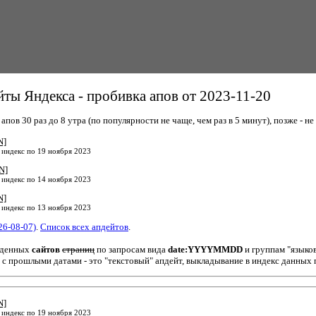
ты Яндекса - пробивка апов от 2023-11-20
пов 30 раз до 8 утра (по популярности не чаще, чем раз в 5 минут), позже - не 
N]
 индекс по 19 ноября 2023
N]
 индекс по 14 ноября 2023
N]
 индекс по 13 ноября 2023
26-08-07)
.
Список всех апдейтов
.
йденных
сайтов
страниц
по запросам вида
date:YYYYMMDD
и группам "языко
 с прошлыми датами - это "текстовый" апдейт, выкладывание в индекс данных 
N]
 индекс по 19 ноября 2023