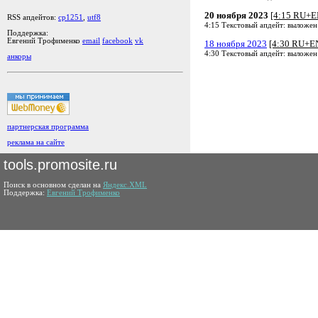
20 ноября 2023
[4:15 RU+E
RSS апдейтов:
cp1251
,
utf8
4:15 Текстовый апдейт: выложен
Поддержка:
Евгений Трофименко
email
facebook
vk
18 ноября 2023
[4:30 RU+E
4:30 Текстовый апдейт: выложен
анкоры
партнерская программа
реклама на сайте
tools.promosite.ru
Поиск в основном сделан на
Яндекс.XML
Поддержка:
Евгений Трофименко