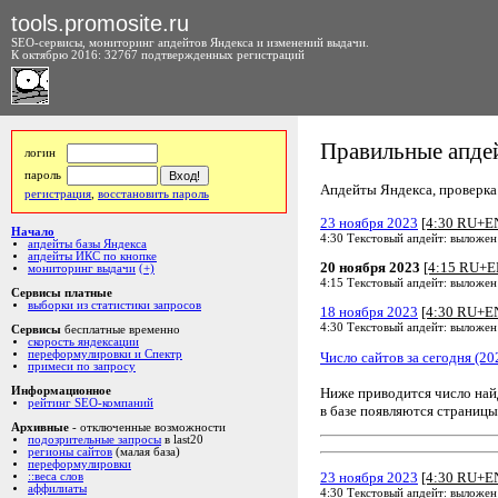
tools.promosite.ru
SEO-сервисы, мониторинг апдейтов Яндекса и изменений выдачи.
К октябрю 2016: 32767 подтвержденных регистраций
Правильные апдей
логин
пароль
Апдейты Яндекса, проверка а
регистрация
,
восстановить пароль
23 ноября 2023
[4:30 RU+E
Начало
4:30 Текстовый апдейт: выложен
апдейты базы Яндекса
апдейты ИКС по кнопке
20 ноября 2023
[4:15 RU+E
мониторинг выдачи
(+)
4:15 Текстовый апдейт: выложен
Сервисы платные
выборки из статистики запросов
18 ноября 2023
[4:30 RU+E
4:30 Текстовый апдейт: выложен
Сервисы
бесплатные временно
скорость яндексации
переформулировки и Спектр
Число сайтов за сегодня (20
примеси по запросу
Ниже приводится число на
Информационное
рейтинг SEO-компаний
в базе появляются страницы
Архивные
- отключенные возможности
подозрительные запросы
в last20
регионы сайтов
(малая база)
переформулировки
23 ноября 2023
[4:30 RU+E
::веса слов
аффилиаты
4:30 Текстовый апдейт: выложен