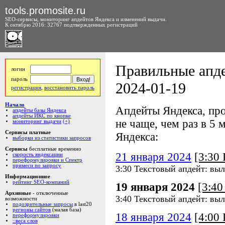
tools.promosite.ru
SEO-сервисы, мониторинг апдейтов Яндекса и изменений выдачи.
К октябрю 2016: 32767 подтвержденных регистраций
Правильные апде
логин
пароль
2024-01-19
регистрация
,
восстановить пароль
Начало
Апдейты Яндекса, про
апдейты базы Яндекса
апдейты ИКС по кнопке
не чаще, чем раз в 5 м
мониторинг выдачи
(+)
Сервисы платные
Яндекса:
выборки из статистики запросов
Сервисы
бесплатные временно
21 января 2024
[3:30
скорость яндексации
переформулировки и Спектр
примеси по запросу
3:30 Текстовый апдейт: выл
Информационное
рейтинг SEO-компаний
19 января 2024
[3:4
Архивные
- отключенные
3:40 Текстовый апдейт: выл
возможности
подозрительные запросы
в last20
регионы сайтов
(малая база)
18 января 2024
[4:00
переформулировки
::веса слов