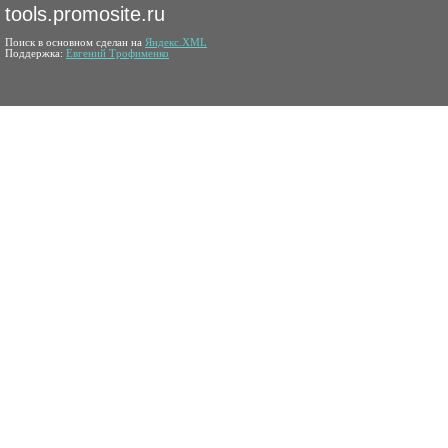
tools.promosite.ru
Поиск в основном сделан на
Яндекс.XML
Поддержка:
Евгений Трофименко