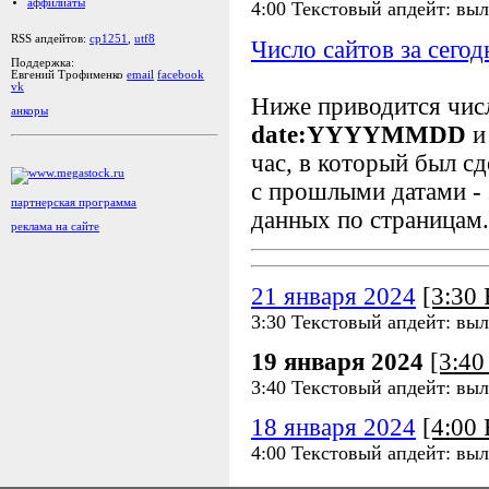
аффилиаты
4:00 Текстовый апдейт: выл
RSS апдейтов:
cp1251
,
utf8
Число сайтов за сегод
Поддержка:
Евгений Трофименко
email
facebook
vk
Ниже приводится чи
анкоры
date:YYYYMMDD
и
час, в который был сд
с прошлыми датами - 
партнерская программа
данных по страницам.
реклама на сайте
21 января 2024
[3:30
3:30 Текстовый апдейт: выл
19 января 2024
[3:4
3:40 Текстовый апдейт: выл
18 января 2024
[4:00
4:00 Текстовый апдейт: выл