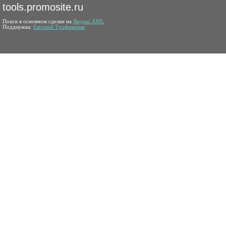
tools.promosite.ru
Поиск в основном сделан на
Яндекс.XML
Поддержка:
Евгений Трофименко