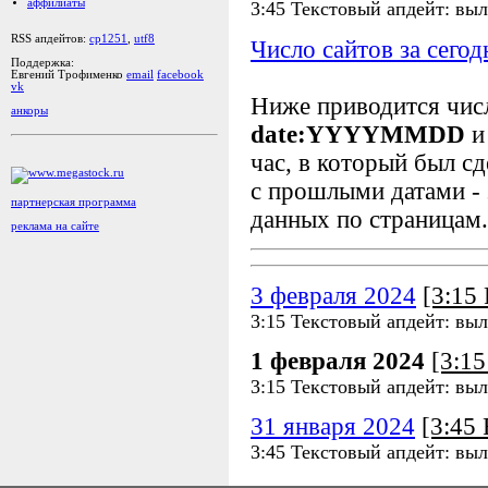
аффилиаты
3:45 Текстовый апдейт: выл
RSS апдейтов:
cp1251
,
utf8
Число сайтов за сегод
Поддержка:
Евгений Трофименко
email
facebook
vk
Ниже приводится чи
анкоры
date:YYYYMMDD
и
час, в который был сд
с прошлыми датами - 
партнерская программа
данных по страницам.
реклама на сайте
3 февраля 2024
[3:15
3:15 Текстовый апдейт: выл
1 февраля 2024
[3:1
3:15 Текстовый апдейт: выл
31 января 2024
[3:45
3:45 Текстовый апдейт: выл