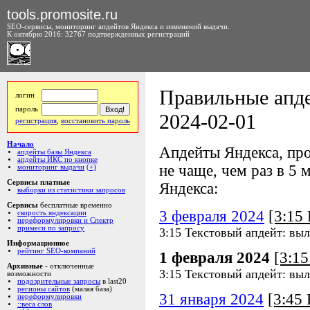
tools.promosite.ru
SEO-сервисы, мониторинг апдейтов Яндекса и изменений выдачи.
К октябрю 2016: 32767 подтвержденных регистраций
Правильные апде
логин
пароль
2024-02-01
регистрация
,
восстановить пароль
Начало
Апдейты Яндекса, про
апдейты базы Яндекса
апдейты ИКС по кнопке
не чаще, чем раз в 5 м
мониторинг выдачи
(+)
Сервисы платные
Яндекса:
выборки из статистики запросов
Сервисы
бесплатные временно
3 февраля 2024
[3:15
скорость яндексации
переформулировки и Спектр
примеси по запросу
3:15 Текстовый апдейт: выл
Информационное
рейтинг SEO-компаний
1 февраля 2024
[3:1
Архивные
- отключенные
3:15 Текстовый апдейт: выл
возможности
подозрительные запросы
в last20
регионы сайтов
(малая база)
31 января 2024
[3:45
переформулировки
::веса слов