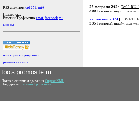
23 февраля 2024
[3:00 RU+
RSS апдейтов:
cp1251
,
utf8
3:00 Текстовый апдейт: выложен
Поддержка:
Евгений Трофименко
email
facebook
vk
22 февраля 2024
[3:35 RU+
3:35 Текстовый апдейт: выложен
анкоры
партнерская программа
реклама на сайте
tools.promosite.ru
Поиск в основном сделан на
Яндекс.XML
Поддержка:
Евгений Трофименко