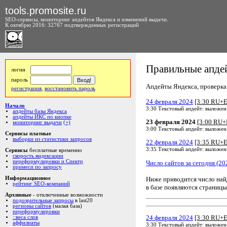
tools.promosite.ru
SEO-сервисы, мониторинг апдейтов Яндекса и изменений выдачи.
К октябрю 2016: 32767 подтвержденных регистраций
Правильные апдей
логин
пароль
Апдейты Яндекса, проверка а
регистрация
,
восстановить пароль
24 февраля 2024
[3:30 RU+
Начало
3:30 Текстовый апдейт: выложен
апдейты базы Яндекса
апдейты ИКС по кнопке
23 февраля 2024
[3:00 RU+
мониторинг выдачи
(+)
3:00 Текстовый апдейт: выложен
Сервисы платные
выборки из статистики запросов
22 февраля 2024
[3:35 RU+
3:35 Текстовый апдейт: выложен
Сервисы
бесплатные временно
скорость яндексации
переформулировки и Спектр
Число сайтов за сегодня (20
примеси по запросу
Ниже приводится число на
Информационное
рейтинг SEO-компаний
в базе появляются страницы
Архивные
- отключенные возможности
подозрительные запросы
в last20
регионы сайтов
(малая база)
переформулировки
24 февраля 2024
[3:30 RU+
::веса слов
аффилиаты
3:30 Текстовый апдейт: выложен