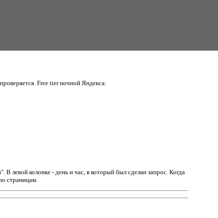
проверяется. Free tier ночной Яндекса:
в".
В левой колонке - день и час, в который был сделан запрос. Когда
по страницам.