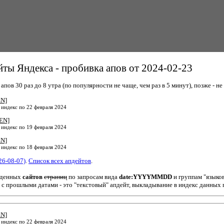
ты Яндекса - пробивка апов от 2024-02-23
пов 30 раз до 8 утра (по популярности не чаще, чем раз в 5 минут), позже - не 
EN]
 индекс по 22 февраля 2024
EN]
 индекс по 19 февраля 2024
EN]
 индекс по 18 февраля 2024
26-08-07)
.
Список всех апдейтов
.
йденных
сайтов
страниц
по запросам вида
date:YYYYMMDD
и группам "языко
 с прошлыми датами - это "текстовый" апдейт, выкладывание в индекс данных 
EN]
 индекс по 22 февраля 2024