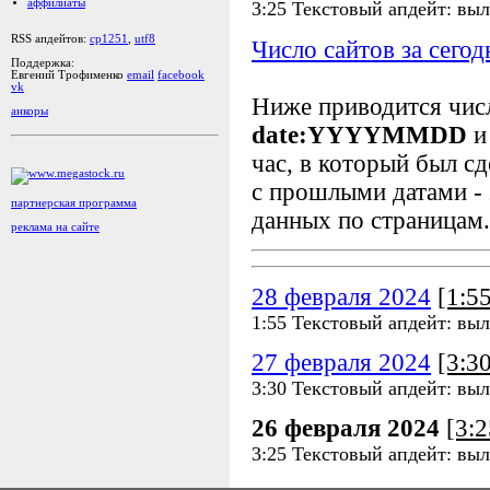
аффилиаты
3:25 Текстовый апдейт: вы
RSS апдейтов:
cp1251
,
utf8
Число сайтов за сегод
Поддержка:
Евгений Трофименко
email
facebook
vk
Ниже приводится чи
анкоры
date:YYYYMMDD
и
час, в который был сд
с прошлыми датами - 
партнерская программа
данных по страницам.
реклама на сайте
28 февраля 2024
[1:5
1:55 Текстовый апдейт: вы
27 февраля 2024
[3:3
3:30 Текстовый апдейт: вы
26 февраля 2024
[3:
3:25 Текстовый апдейт: вы