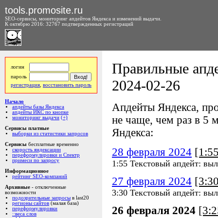
tools.promosite.ru
SEO-сервисы, мониторинг апдейтов Яндекса и изменений выдачи.
К октябрю 2016: 32767 подтвержденных регистраций
Правильные апде
логин
пароль
2024-02-26
регистрация
,
восстановить пароль
Начало
Апдейты Яндекса, про
апдейты базы Яндекса
апдейты ИКС по кнопке
не чаще, чем раз в 5 м
мониторинг выдачи
(+)
Сервисы платные
Яндекса:
выборки из статистики запросов
Сервисы
бесплатные временно
28 февраля 2024
[1:5
скорость яндексации
переформулировки и Спектр
примеси по запросу
1:55 Текстовый апдейт: вы
Информационное
рейтинг SEO-компаний
27 февраля 2024
[3:3
Архивные
- отключенные
3:30 Текстовый апдейт: вы
возможности
подозрительные запросы
в last20
регионы сайтов
(малая база)
26 февраля 2024
[3:
переформулировки
::веса слов