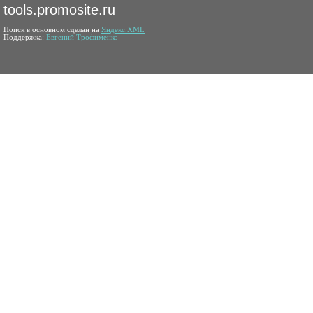
tools.promosite.ru
Поиск в основном сделан на
Яндекс.XML
Поддержка:
Евгений Трофименко