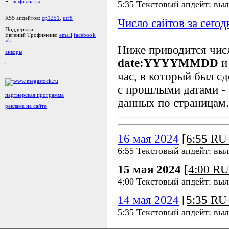
аффилиаты
5:35 Текстовый апдейт: выл
RSS апдейтов:
cp1251
,
utf8
Число сайтов за сегод
Поддержка:
Евгений Трофименко
email
facebook
vk
Ниже приводится чи
анкоры
date:YYYYMMDD
и
час, в который был сд
с прошлыми датами - 
партнерская программа
данных по страницам.
реклама на сайте
16 мая 2024
[6:55 R
6:55 Текстовый апдейт: выл
15 мая 2024
[4:00 R
4:00 Текстовый апдейт: выл
14 мая 2024
[5:35 R
5:35 Текстовый апдейт: выл