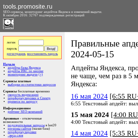
tools.promosite.ru
SEO-сервисы, мониторинг апдейтов Яндекса и изменений выдачи.
К октябрю 2016: 32767 подтвержденных регистраций
Правильные апде
логин
пароль
2024-05-15
регистрация
,
восстановить пароль
Начало
Апдейты Яндекса, про
апдейты базы Яндекса
апдейты ИКС по кнопке
не чаще, чем раз в 5 м
мониторинг выдачи
(+)
Сервисы платные
Яндекса:
выборки из статистики запросов
Сервисы
бесплатные временно
16 мая 2024
[6:55 R
скорость яндексации
переформулировки и Спектр
примеси по запросу
6:55 Текстовый апдейт: выл
Информационное
рейтинг SEO-компаний
15 мая 2024
[4:00 R
Архивные
- отключенные
4:00 Текстовый апдейт: выл
возможности
подозрительные запросы
в last20
регионы сайтов
(малая база)
14 мая 2024
[5:35 R
переформулировки
::веса слов