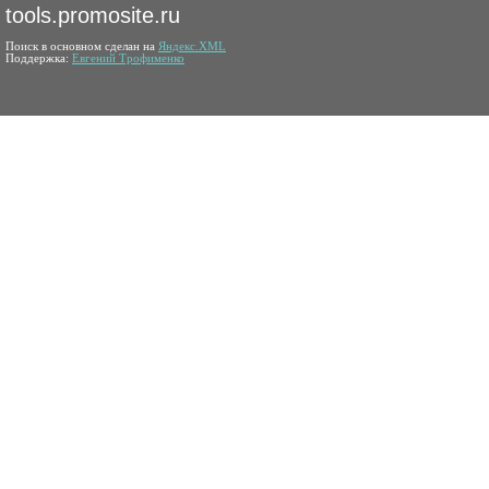
tools.promosite.ru
Поиск в основном сделан на
Яндекс.XML
Поддержка:
Евгений Трофименко