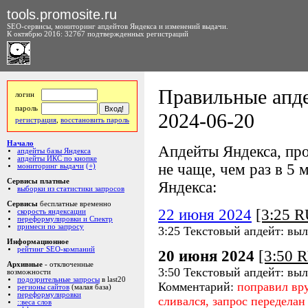
tools.promosite.ru
SEO-сервисы, мониторинг апдейтов Яндекса и изменений выдачи.
К октябрю 2016: 32767 подтвержденных регистраций
Правильные апде
логин
пароль
2024-06-20
регистрация
,
восстановить пароль
Начало
Апдейты Яндекса, про
апдейты базы Яндекса
апдейты ИКС по кнопке
не чаще, чем раз в 5 м
мониторинг выдачи
(+)
Сервисы платные
Яндекса:
выборки из статистики запросов
Сервисы
бесплатные временно
22 июня 2024
[3:25 
скорость яндексации
переформулировки и Спектр
примеси по запросу
3:25 Текстовый апдейт: вы
Информационное
рейтинг SEO-компаний
20 июня 2024
[3:50 
Архивные
- отключенные
3:50 Текстовый апдейт: вы
возможности
подозрительные запросы
в last20
Комментарий:
поправил вру
регионы сайтов
(малая база)
переформулировки
сливался, запрос переделан
::веса слов