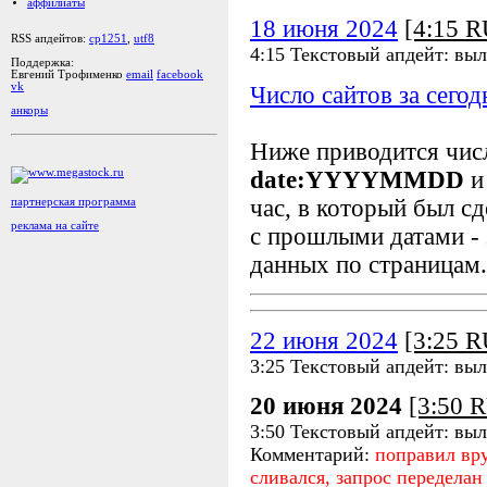
аффилиаты
18 июня 2024
[4:15 
RSS апдейтов:
cp1251
,
utf8
4:15 Текстовый апдейт: вы
Поддержка:
Евгений Трофименко
email
facebook
vk
Число сайтов за сегод
анкоры
Ниже приводится чи
date:YYYYMMDD
и
час, в который был сд
партнерская программа
реклама на сайте
с прошлыми датами - 
данных по страницам.
22 июня 2024
[3:25 
3:25 Текстовый апдейт: вы
20 июня 2024
[3:50 
3:50 Текстовый апдейт: вы
Комментарий:
поправил вру
сливался, запрос переделан