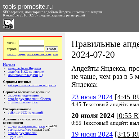
tools.promosite.ru
SEO-сервисы, мониторинг апдейтов Яндекса и изменений выдачи.
К октябрю 2016: 32767 подтвержденных регистраций
Правильные апде
логин
пароль
2024-07-20
регистрация
,
восстановить пароль
Начало
Апдейты Яндекса, про
апдейты базы Яндекса
апдейты ИКС по кнопке
не чаще, чем раз в 5 м
мониторинг выдачи
(+)
Сервисы платные
Яндекса:
выборки из статистики запросов
Сервисы
бесплатные временно
23 июля 2024
[4:45 
скорость яндексации
переформулировки и Спектр
примеси по запросу
4:45 Текстовый апдейт: вы
Информационное
рейтинг SEO-компаний
20 июля 2024
[0:55 
Архивные
- отключенные
0:55 Текстовый апдейт: вы
возможности
подозрительные запросы
в last20
регионы сайтов
(малая база)
19 июля 2024
[3:15 
переформулировки
::веса слов