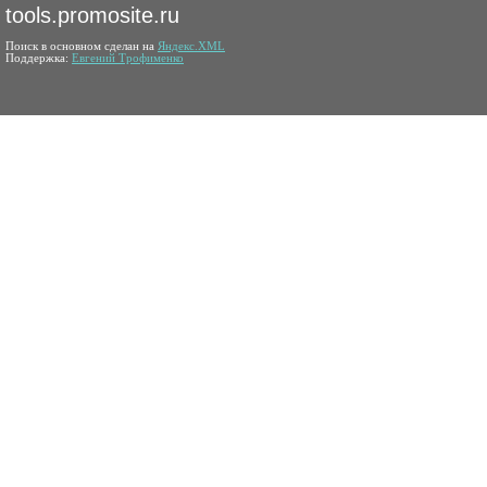
tools.promosite.ru
Поиск в основном сделан на
Яндекс.XML
Поддержка:
Евгений Трофименко