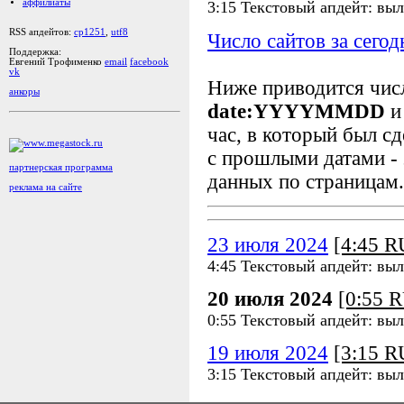
аффилиаты
3:15 Текстовый апдейт: вы
RSS апдейтов:
cp1251
,
utf8
Число сайтов за сегод
Поддержка:
Евгений Трофименко
email
facebook
vk
Ниже приводится чи
анкоры
date:YYYYMMDD
и
час, в который был сд
с прошлыми датами - 
партнерская программа
данных по страницам.
реклама на сайте
23 июля 2024
[4:45 
4:45 Текстовый апдейт: вы
20 июля 2024
[0:55 
0:55 Текстовый апдейт: вы
19 июля 2024
[3:15 
3:15 Текстовый апдейт: вы