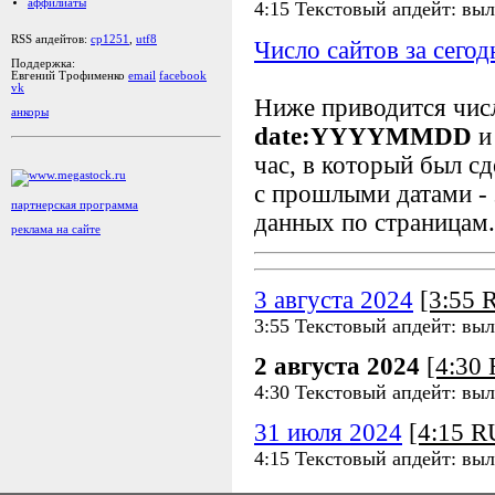
аффилиаты
4:15 Текстовый апдейт: вы
RSS апдейтов:
cp1251
,
utf8
Число сайтов за сегод
Поддержка:
Евгений Трофименко
email
facebook
vk
Ниже приводится чи
анкоры
date:YYYYMMDD
и
час, в который был сд
с прошлыми датами - 
партнерская программа
данных по страницам.
реклама на сайте
3 августа 2024
[3:55
3:55 Текстовый апдейт: вы
2 августа 2024
[4:30
4:30 Текстовый апдейт: вы
31 июля 2024
[4:15 
4:15 Текстовый апдейт: вы