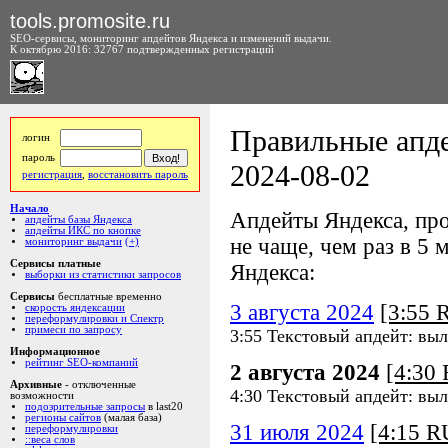
tools.promosite.ru
SEO-сервисы, мониторинг апдейтов Яндекса и изменений выдачи.
К октябрю 2016: 32767 подтвержденных регистраций
Правильные апде
логин
пароль
2024-08-02
регистрация
,
восстановить пароль
Начало
Апдейты Яндекса, про
апдейты базы Яндекса
апдейты ИКС по кнопке
не чаще, чем раз в 5 м
мониторинг выдачи
(+)
Сервисы платные
Яндекса:
выборки из статистики запросов
Сервисы
бесплатные временно
3 августа 2024
[3:55
скорость яндексации
переформулировки и Спектр
примеси по запросу
3:55 Текстовый апдейт: вы
Информационное
рейтинг SEO-компаний
2 августа 2024
[4:30
Архивные
- отключенные
4:30 Текстовый апдейт: вы
возможности
подозрительные запросы
в last20
регионы сайтов
(малая база)
31 июля 2024
[4:15 
переформулировки
::веса слов