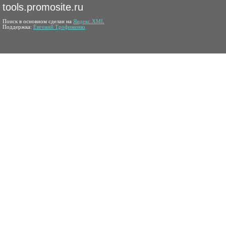
tools.promosite.ru
Поиск в основном сделан на
Яндекс.XML
Поддержка:
Евгений Трофименко