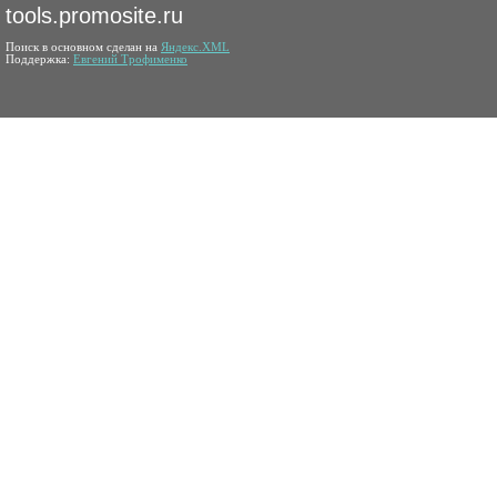
tools.promosite.ru
Поиск в основном сделан на
Яндекс.XML
Поддержка:
Евгений Трофименко