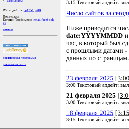
аффилиаты
3:15 Текстовый апдейт: вы
RSS апдейтов:
cp1251
,
utf8
Число сайтов за сегод
Поддержка:
Евгений Трофименко
email
facebook
vk
Ниже приводится чи
анкоры
date:YYYYMMDD
и
час, в который был сд
с прошлыми датами - 
данных по страницам.
партнерская программа
реклама на сайте
23 февраля 2025
[3:0
3:00 Текстовый апдейт: вы
21 февраля 2025
[3:
3:00 Текстовый апдейт: вы
18 февраля 2025
[3:1
3:15 Текстовый апдейт: вы