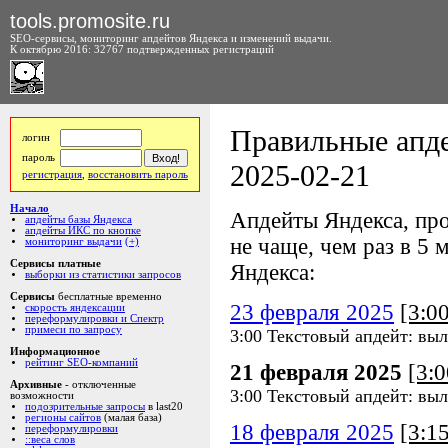
tools.promosite.ru
SEO-сервисы, мониторинг апдейтов Яндекса и изменений выдачи.
К октябрю 2016: 32767 подтвержденных регистраций
Правильные апде
логин
пароль
2025-02-21
регистрация
,
восстановить пароль
Начало
Апдейты Яндекса, про
апдейты базы Яндекса
апдейты ИКС по кнопке
не чаще, чем раз в 5 м
мониторинг выдачи
(+)
Сервисы платные
Яндекса:
выборки из статистики запросов
Сервисы
бесплатные временно
23 февраля 2025
[3:0
скорость яндексации
переформулировки и Спектр
примеси по запросу
3:00 Текстовый апдейт: вы
Информационное
рейтинг SEO-компаний
21 февраля 2025
[3:
Архивные
- отключенные
3:00 Текстовый апдейт: вы
возможности
подозрительные запросы
в last20
регионы сайтов
(малая база)
18 февраля 2025
[3:1
переформулировки
::веса слов