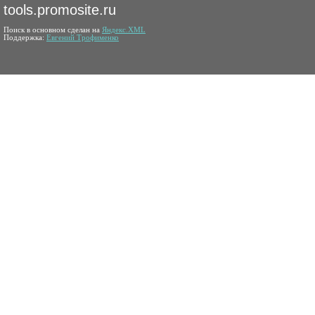
tools.promosite.ru
Поиск в основном сделан на
Яндекс.XML
Поддержка:
Евгений Трофименко