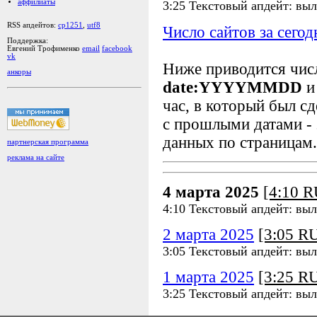
аффилиаты
3:25 Текстовый апдейт: вы
RSS апдейтов:
cp1251
,
utf8
Число сайтов за сегод
Поддержка:
Евгений Трофименко
email
facebook
vk
Ниже приводится чи
анкоры
date:YYYYMMDD
и
час, в который был сд
с прошлыми датами - 
данных по страницам.
партнерская программа
реклама на сайте
4 марта 2025
[4:10 
4:10 Текстовый апдейт: вы
2 марта 2025
[3:05 R
3:05 Текстовый апдейт: вы
1 марта 2025
[3:25 R
3:25 Текстовый апдейт: вы