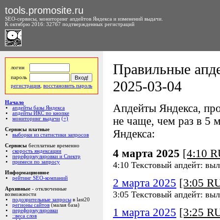
tools.promosite.ru
SEO-сервисы, мониторинг апдейтов Яндекса и изменений выдачи.
К октябрю 2016: 32767 подтвержденных регистраций
Правильные апде
логин
пароль
2025-03-04
регистрация
,
восстановить пароль
Начало
Апдейты Яндекса, про
апдейты базы Яндекса
апдейты ИКС по кнопке
не чаще, чем раз в 5 м
мониторинг выдачи
(+)
Сервисы платные
Яндекса:
выборки из статистики запросов
Сервисы
бесплатные временно
4 марта 2025
[4:10 
скорость яндексации
переформулировки и Спектр
примеси по запросу
4:10 Текстовый апдейт: вы
Информационное
рейтинг SEO-компаний
2 марта 2025
[3:05 R
Архивные
- отключенные
3:05 Текстовый апдейт: вы
возможности
подозрительные запросы
в last20
регионы сайтов
(малая база)
1 марта 2025
[3:25 R
переформулировки
::веса слов