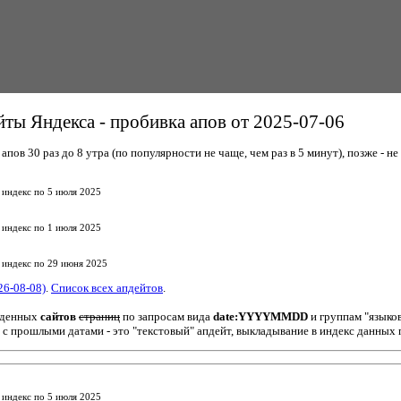
ты Яндекса - пробивка апов от 2025-07-06
пов 30 раз до 8 утра (по популярности не чаще, чем раз в 5 минут), позже - не 
 индекс по 5 июля 2025
 индекс по 1 июля 2025
 индекс по 29 июня 2025
26-08-08)
.
Список всех апдейтов
.
йденных
сайтов
страниц
по запросам вида
date:YYYYMMDD
и группам "языко
 с прошлыми датами - это "текстовый" апдейт, выкладывание в индекс данных 
 индекс по 5 июля 2025