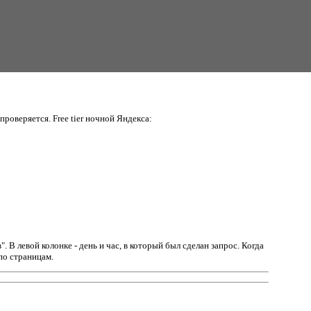
проверяется. Free tier ночной Яндекса:
в".
В левой колонке - день и час, в который был сделан запрос. Когда
по страницам.