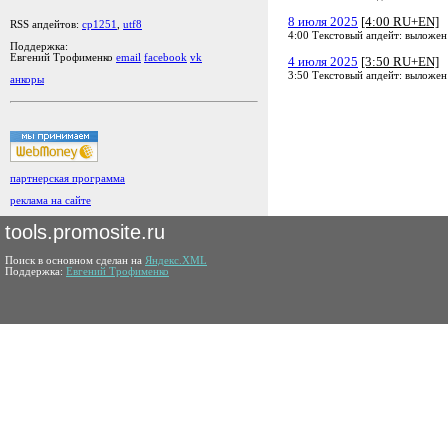
8 июля 2025
[4:00 RU+EN]
RSS апдейтов:
cp1251
,
utf8
4:00 Текстовый апдейт: выложен
Поддержка:
Евгений Трофименко
email
facebook
vk
4 июля 2025
[3:50 RU+EN]
3:50 Текстовый апдейт: выложен
анкоры
партнерская программа
реклама на сайте
tools.promosite.ru
Поиск в основном сделан на
Яндекс.XML
Поддержка:
Евгений Трофименко