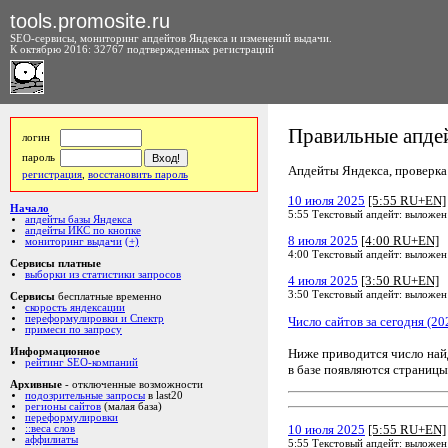
tools.promosite.ru
SEO-сервисы, мониторинг апдейтов Яндекса и изменений выдачи.
К октябрю 2016: 32767 подтвержденных регистраций
Правильные апдей
логин
пароль
Апдейты Яндекса, проверка а
регистрация
,
восстановить пароль
10 июля 2025
[5:55 RU+EN]
Начало
5:55 Текстовый апдейт: выложен
апдейты базы Яндекса
апдейты ИКС по кнопке
8 июля 2025
[4:00 RU+EN]
мониторинг выдачи
(+)
4:00 Текстовый апдейт: выложен
Сервисы платные
выборки из статистики запросов
4 июля 2025
[3:50 RU+EN]
3:50 Текстовый апдейт: выложен
Сервисы
бесплатные временно
скорость яндексации
переформулировки и Спектр
Число сайтов за сегодня (20
примеси по запросу
Ниже приводится число на
Информационное
рейтинг SEO-компаний
в базе появляются страницы
Архивные
- отключенные возможности
подозрительные запросы
в last20
регионы сайтов
(малая база)
переформулировки
10 июля 2025
[5:55 RU+EN]
::веса слов
аффилиаты
5:55 Текстовый апдейт: выложен