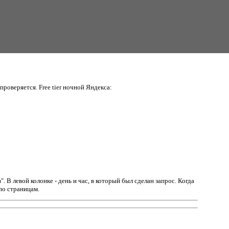
проверяется. Free tier ночной Яндекса:
в".
В левой колонке - день и час, в который был сделан запрос. Когда
по страницам.