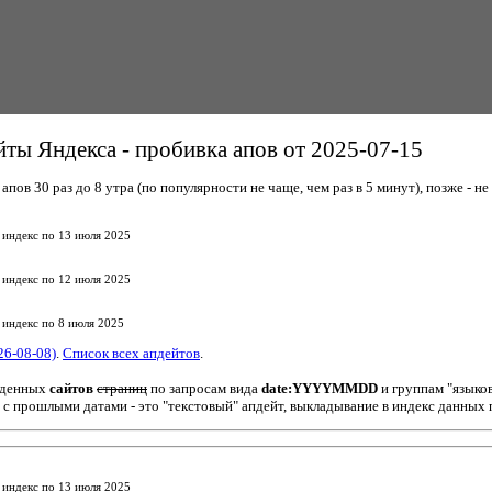
ты Яндекса - пробивка апов от 2025-07-15
пов 30 раз до 8 утра (по популярности не чаще, чем раз в 5 минут), позже - не 
 индекс по 13 июля 2025
 индекс по 12 июля 2025
 индекс по 8 июля 2025
26-08-08)
.
Список всех апдейтов
.
йденных
сайтов
страниц
по запросам вида
date:YYYYMMDD
и группам "языко
 с прошлыми датами - это "текстовый" апдейт, выкладывание в индекс данных 
 индекс по 13 июля 2025