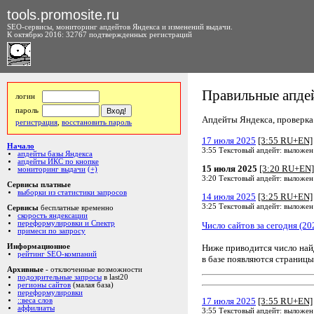
tools.promosite.ru
SEO-сервисы, мониторинг апдейтов Яндекса и изменений выдачи.
К октябрю 2016: 32767 подтвержденных регистраций
Правильные апдей
логин
пароль
Апдейты Яндекса, проверка а
регистрация
,
восстановить пароль
17 июля 2025
[3:55 RU+EN]
Начало
3:55 Текстовый апдейт: выложен
апдейты базы Яндекса
апдейты ИКС по кнопке
15 июля 2025
[3:20 RU+EN]
мониторинг выдачи
(+)
3:20 Текстовый апдейт: выложен
Сервисы платные
выборки из статистики запросов
14 июля 2025
[3:25 RU+EN]
3:25 Текстовый апдейт: выложен
Сервисы
бесплатные временно
скорость яндексации
переформулировки и Спектр
Число сайтов за сегодня (20
примеси по запросу
Ниже приводится число на
Информационное
рейтинг SEO-компаний
в базе появляются страницы
Архивные
- отключенные возможности
подозрительные запросы
в last20
регионы сайтов
(малая база)
переформулировки
17 июля 2025
[3:55 RU+EN]
::веса слов
аффилиаты
3:55 Текстовый апдейт: выложен