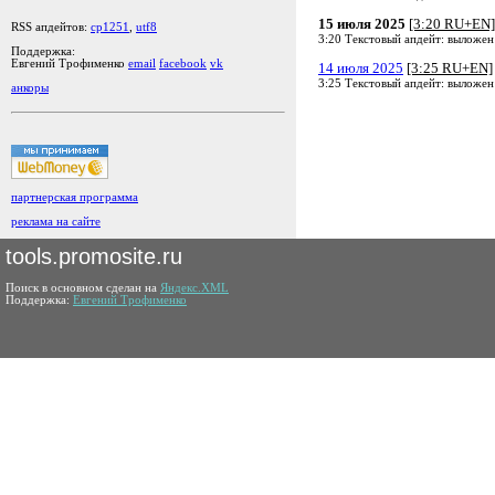
15 июля 2025
[3:20 RU+EN]
RSS апдейтов:
cp1251
,
utf8
3:20 Текстовый апдейт: выложен
Поддержка:
Евгений Трофименко
email
facebook
vk
14 июля 2025
[3:25 RU+EN]
3:25 Текстовый апдейт: выложен
анкоры
партнерская программа
реклама на сайте
tools.promosite.ru
Поиск в основном сделан на
Яндекс.XML
Поддержка:
Евгений Трофименко