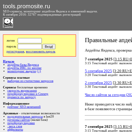
tools.promosite.ru
SEO-сервисы, мониторинг апдейтов Яндекса и изменений выдачи.
К октябрю 2016: 32767 подтвержденных регистраций
Правильные апдей
логин
пароль
Апдейты Яндекса, проверка а
регистрация
,
восстановить пароль
7 сентября 2025
[3:15 RU+
Начало
3:15 Текстовый апдейт: выложен
апдейты базы Яндекса
апдейты ИКС по кнопке
5 сентября 2025
[3:20 RU+E
мониторинг выдачи
(+)
3:20 Текстовый апдейт: выложен
Сервисы платные
выборки из статистики запросов
2 сентября 2025
[3:30 RU+E
3:30 Текстовый апдейт: выложен
Сервисы
бесплатные временно
скорость яндексации
переформулировки и Спектр
Число сайтов за сегодня (20
примеси по запросу
Ниже приводится число на
Информационное
рейтинг SEO-компаний
в базе появляются страницы
Архивные
- отключенные возможности
подозрительные запросы
в last20
регионы сайтов
(малая база)
переформулировки
7 сентября 2025
[3:15 RU+
::веса слов
аффилиаты
3:15 Текстовый апдейт: выложен