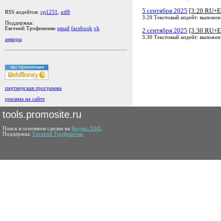
5 сентября 2025
[3:20 RU+E
RSS апдейтов:
cp1251
,
utf8
3:20 Текстовый апдейт: выложен
Поддержка:
Евгений Трофименко
email
facebook
vk
2 сентября 2025
[3:30 RU+E
3:30 Текстовый апдейт: выложен
анкоры
партнерская программа
реклама на сайте
tools.promosite.ru
Поиск в основном сделан на
Яндекс.XML
Поддержка:
Евгений Трофименко