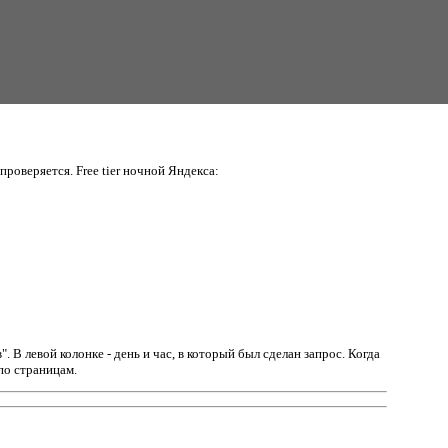
проверяется. Free tier ночной Яндекса:
в".
В левой колонке - день и час, в который был сделан запрос. Когда
по страницам.