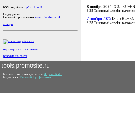
8 ноября 2025
[3:35 RU+EN
RSS апдейтов:
cp1251
,
utf8
3:35 Текстовый апдейт: выложен
Поддержка:
Евгений Трофименко
email
facebook
vk
7 ноября 2025
[3:25 RU+EN
3:25 Текстовый апдейт: выложен
анкоры
партнерская программа
реклама на сайте
tools.promosite.ru
Поиск в основном сделан на
Яндекс.XML
Поддержка:
Евгений Трофименко