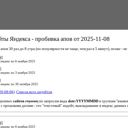
ты Яндекса - пробивка апов от 2025-11-08
пов 30 раз до 8 утра (по популярности не чаще, чем раз в 5 минут), позже - не 
N]
 индекс по 6 ноября 2025
]
 индекс по 3 ноября 2025
]
 индекс по 30 октября 2025
26-08-06)
.
Список всех апдейтов
.
йденных
сайтов
страниц
по запросам вида
date:YYYYMMDD
и группам "языко
 с прошлыми датами - это "текстовый" апдейт, выкладывание в индекс данных 
N]
 индекс по 6 ноября 2025