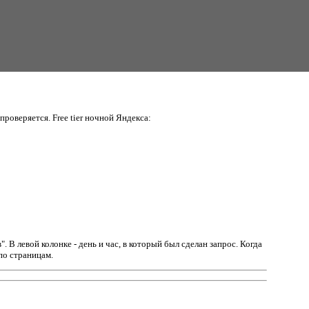
проверяется. Free tier ночной Яндекса:
в".
В левой колонке - день и час, в который был сделан запрос. Когда
по страницам.