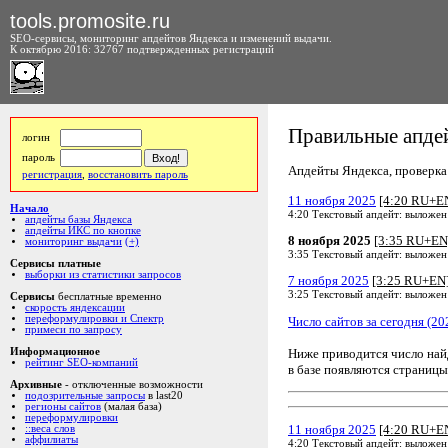
tools.promosite.ru
SEO-сервисы, мониторинг апдейтов Яндекса и изменений выдачи.
К октябрю 2016: 32767 подтвержденных регистраций
Правильные апдей
логин
пароль
Апдейты Яндекса, проверка а
регистрация
,
восстановить пароль
11 ноября 2025
[4:20 RU+E
Начало
4:20 Текстовый апдейт: выложен
апдейты базы Яндекса
апдейты ИКС по кнопке
8 ноября 2025
[3:35 RU+EN
мониторинг выдачи
(+)
3:35 Текстовый апдейт: выложен
Сервисы платные
выборки из статистики запросов
7 ноября 2025
[3:25 RU+EN
3:25 Текстовый апдейт: выложен
Сервисы
бесплатные временно
скорость яндексации
переформулировки и Спектр
Число сайтов за сегодня (20
примеси по запросу
Ниже приводится число на
Информационное
рейтинг SEO-компаний
в базе появляются страницы
Архивные
- отключенные возможности
подозрительные запросы
в last20
регионы сайтов
(малая база)
переформулировки
11 ноября 2025
[4:20 RU+E
::веса слов
аффилиаты
4:20 Текстовый апдейт: выложен