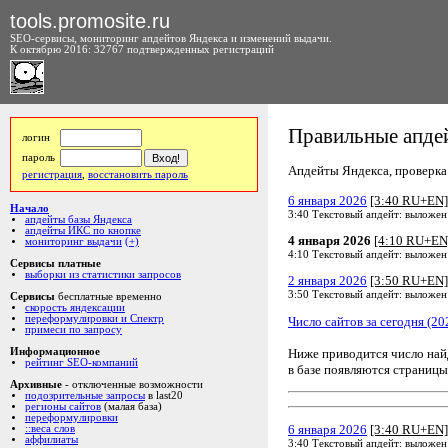
tools.promosite.ru
SEO-сервисы, мониторинг апдейтов Яндекса и изменений выдачи.
К октябрю 2016: 32767 подтвержденных регистраций
Правильные апдей
логин
пароль
Апдейты Яндекса, проверка а
регистрация
,
восстановить пароль
6 января 2026
[3:40 RU+EN]
Начало
3:40 Текстовый апдейт: выложен
апдейты базы Яндекса
апдейты ИКС по кнопке
4 января 2026
[4:10 RU+EN
мониторинг выдачи
(+)
4:10 Текстовый апдейт: выложен
Сервисы платные
выборки из статистики запросов
2 января 2026
[3:50 RU+EN]
3:50 Текстовый апдейт: выложен
Сервисы
бесплатные временно
скорость яндексации
переформулировки и Спектр
Число сайтов за сегодня (20
примеси по запросу
Ниже приводится число на
Информационное
рейтинг SEO-компаний
в базе появляются страницы
Архивные
- отключенные возможности
подозрительные запросы
в last20
регионы сайтов
(малая база)
переформулировки
6 января 2026
[3:40 RU+EN]
::веса слов
аффилиаты
3:40 Текстовый апдейт: выложен