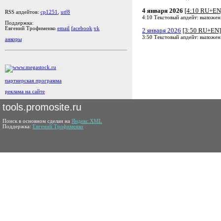
4 января 2026
[4:10 RU+EN
RSS апдейтов:
cp1251
,
utf8
4:10 Текстовый апдейт: выложен
Поддержка:
Евгений Трофименко
email
facebook
vk
2 января 2026
[3:50 RU+EN]
3:50 Текстовый апдейт: выложен
анкоры
партнерская программа
реклама на сайте
tools.promosite.ru
Поиск в основном сделан на
Яндекс.XML
Поддержка:
Евгений Трофименко