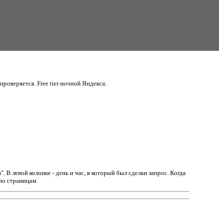
проверяется. Free tier ночной Яндекса:
в".
В левой колонке - день и час, в который был сделан запрос. Когда
по страницам.