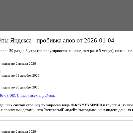
ты Яндекса - пробивка апов от 2026-01-04
пов 30 раз до 8 утра (по популярности не чаще, чем раз в 5 минут), позже - не 
 индекс по 2 января 2026
]
 индекс по 31 декабря 2025
 индекс по 28 декабря 2025
26-08-08)
.
Список всех апдейтов
.
йденных
сайтов
страниц
по запросам вида
date:YYYYMMDD
и группам "языко
 с прошлыми датами - это "текстовый" апдейт, выкладывание в индекс данных 
 индекс по 2 января 2026