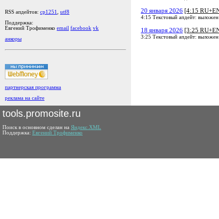
20 января 2026
[4:15 RU+E
RSS апдейтов:
cp1251
,
utf8
4:15 Текстовый апдейт: выложен
Поддержка:
Евгений Трофименко
email
facebook
vk
18 января 2026
[3:25 RU+E
3:25 Текстовый апдейт: выложен
анкоры
партнерская программа
реклама на сайте
tools.promosite.ru
Поиск в основном сделан на
Яндекс.XML
Поддержка:
Евгений Трофименко