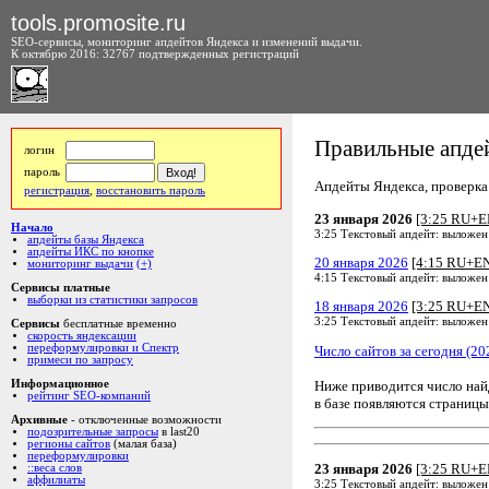
tools.promosite.ru
SEO-сервисы, мониторинг апдейтов Яндекса и изменений выдачи.
К октябрю 2016: 32767 подтвержденных регистраций
Правильные апдей
логин
пароль
Апдейты Яндекса, проверка а
регистрация
,
восстановить пароль
23 января 2026
[3:25 RU+E
Начало
3:25 Текстовый апдейт: выложен
апдейты базы Яндекса
апдейты ИКС по кнопке
20 января 2026
[4:15 RU+E
мониторинг выдачи
(+)
4:15 Текстовый апдейт: выложен
Сервисы платные
выборки из статистики запросов
18 января 2026
[3:25 RU+E
3:25 Текстовый апдейт: выложен
Сервисы
бесплатные временно
скорость яндексации
переформулировки и Спектр
Число сайтов за сегодня (20
примеси по запросу
Ниже приводится число на
Информационное
рейтинг SEO-компаний
в базе появляются страницы
Архивные
- отключенные возможности
подозрительные запросы
в last20
регионы сайтов
(малая база)
переформулировки
23 января 2026
[3:25 RU+E
::веса слов
аффилиаты
3:25 Текстовый апдейт: выложен