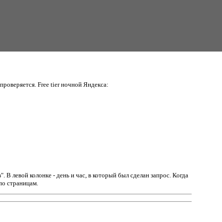
проверяется. Free tier ночной Яндекса:
в".
В левой колонке - день и час, в который был сделан запрос. Когда
по страницам.