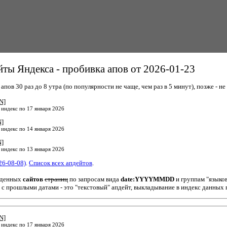
ты Яндекса - пробивка апов от 2026-01-23
пов 30 раз до 8 утра (по популярности не чаще, чем раз в 5 минут), позже - не 
N]
 индекс по 17 января 2026
N]
 индекс по 14 января 2026
N]
 индекс по 13 января 2026
26-08-08)
.
Список всех апдейтов
.
йденных
сайтов
страниц
по запросам вида
date:YYYYMMDD
и группам "языко
 с прошлыми датами - это "текстовый" апдейт, выкладывание в индекс данных 
N]
 индекс по 17 января 2026