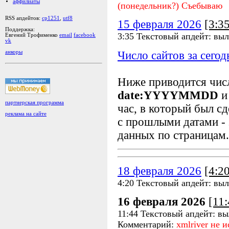
аффилиаты
(понедельник?) Съебываю
RSS апдейтов:
cp1251
,
utf8
15 февраля 2026
[3:3
Поддержка:
3:35 Текстовый апдейт: вы
Евгений Трофименко
email
facebook
vk
Число сайтов за сегод
анкоры
Ниже приводится чи
date:YYYYMMDD
и
партнерская программа
час, в который был сд
реклама на сайте
с прошлыми датами - 
данных по страницам.
18 февраля 2026
[4:2
4:20 Текстовый апдейт: вы
16 февраля 2026
[11
11:44 Текстовый апдейт: в
Комментарий:
xmlriver не 