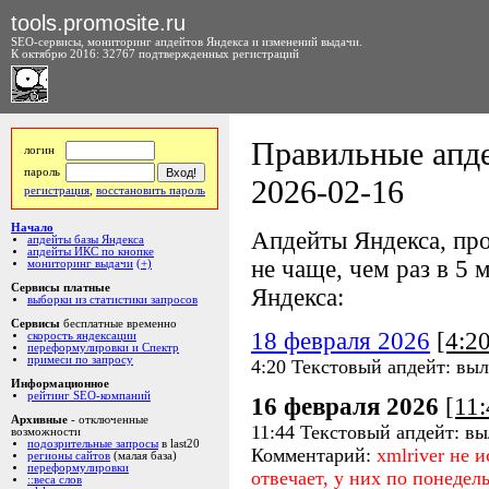
tools.promosite.ru
SEO-сервисы, мониторинг апдейтов Яндекса и изменений выдачи.
К октябрю 2016: 32767 подтвержденных регистраций
Правильные апде
логин
пароль
2026-02-16
регистрация
,
восстановить пароль
Начало
Апдейты Яндекса, про
апдейты базы Яндекса
апдейты ИКС по кнопке
не чаще, чем раз в 5 м
мониторинг выдачи
(+)
Сервисы платные
Яндекса:
выборки из статистики запросов
Сервисы
бесплатные временно
18 февраля 2026
[4:2
скорость яндексации
переформулировки и Спектр
примеси по запросу
4:20 Текстовый апдейт: вы
Информационное
рейтинг SEO-компаний
16 февраля 2026
[11
Архивные
- отключенные
11:44 Текстовый апдейт: в
возможности
подозрительные запросы
в last20
Комментарий:
xmlriver не 
регионы сайтов
(малая база)
переформулировки
отвечает, у них по понедел
::веса слов