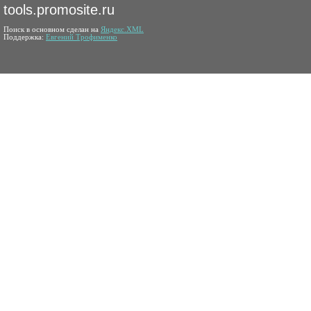
tools.promosite.ru
Поиск в основном сделан на
Яндекс.XML
Поддержка:
Евгений Трофименко