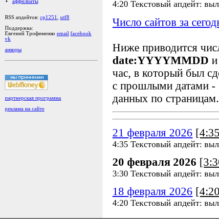
аффилиаты
4:20 Текстовый апдейт: вы
RSS апдейтов:
cp1251
,
utf8
Число сайтов за сегод
Поддержка:
Евгений Трофименко
email
facebook
vk
Ниже приводится чи
анкоры
date:YYYYMMDD
и
час, в который был сд
с прошлыми датами - 
данных по страницам.
партнерская программа
реклама на сайте
21 февраля 2026
[4:3
4:35 Текстовый апдейт: вы
20 февраля 2026
[3:
3:30 Текстовый апдейт: вы
18 февраля 2026
[4:2
4:20 Текстовый апдейт: вы