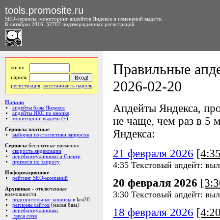
tools.promosite.ru
SEO-сервисы, мониторинг апдейтов Яндекса и изменений выдачи.
К октябрю 2016: 32767 подтвержденных регистраций
Правильные апде
логин
пароль
2026-02-20
регистрация
,
восстановить пароль
Начало
Апдейты Яндекса, про
апдейты базы Яндекса
апдейты ИКС по кнопке
не чаще, чем раз в 5 м
мониторинг выдачи
(+)
Сервисы платные
Яндекса:
выборки из статистики запросов
Сервисы
бесплатные временно
21 февраля 2026
[4:3
скорость яндексации
переформулировки и Спектр
примеси по запросу
4:35 Текстовый апдейт: вы
Информационное
рейтинг SEO-компаний
20 февраля 2026
[3:
Архивные
- отключенные
3:30 Текстовый апдейт: вы
возможности
подозрительные запросы
в last20
регионы сайтов
(малая база)
18 февраля 2026
[4:2
переформулировки
::веса слов