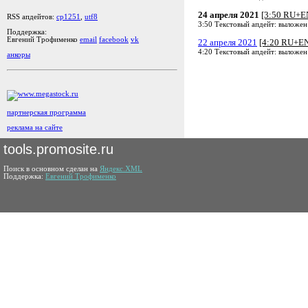
24 апреля 2021
[3:50 RU+E
RSS апдейтов:
cp1251
,
utf8
3:50 Текстовый апдейт: выложен
Поддержка:
Евгений Трофименко
email
facebook
vk
22 апреля 2021
[4:20 RU+E
4:20 Текстовый апдейт: выложен
анкоры
партнерская программа
реклама на сайте
tools.promosite.ru
Поиск в основном сделан на
Яндекс.XML
Поддержка:
Евгений Трофименко