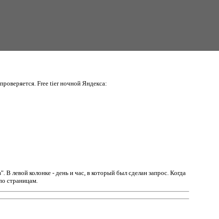
проверяется. Free tier ночной Яндекса:
в".
В левой колонке - день и час, в который был сделан запрос. Когда
по страницам.