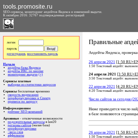
tools.promosite.ru
SEO-сервисы, мониторинг апдейтов Яндекса и изменений выдачи.
К октябрю 2016: 32767 подтвержденных регистраций
Правильные апдей
логин
пароль
Апдейты Яндекса, проверка а
регистрация
,
восстановить пароль
26 апреля 2021
[1:50 RU+E
Начало
1:50 Текстовый апдейт: выложен
апдейты базы Яндекса
апдейты ИКС по кнопке
24 апреля 2021
[3:50 RU+E
мониторинг выдачи
(+)
3:50 Текстовый апдейт: выложен
Сервисы платные
выборки из статистики запросов
22 апреля 2021
[4:20 RU+E
4:20 Текстовый апдейт: выложен
Сервисы
бесплатные временно
скорость яндексации
переформулировки и Спектр
Число сайтов за сегодня (20
примеси по запросу
Ниже приводится число на
Информационное
рейтинг SEO-компаний
в базе появляются страницы
Архивные
- отключенные возможности
подозрительные запросы
в last20
регионы сайтов
(малая база)
переформулировки
26 апреля 2021
[1:50 RU+E
::веса слов
аффилиаты
1:50 Текстовый апдейт: выложен