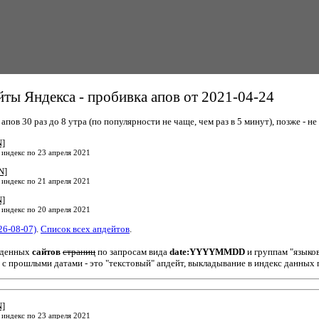
ты Яндекса - пробивка апов от 2021-04-24
пов 30 раз до 8 утра (по популярности не чаще, чем раз в 5 минут), позже - не 
N]
 индекс по 23 апреля 2021
N]
 индекс по 21 апреля 2021
N]
 индекс по 20 апреля 2021
26-08-07)
.
Список всех апдейтов
.
йденных
сайтов
страниц
по запросам вида
date:YYYYMMDD
и группам "языко
 с прошлыми датами - это "текстовый" апдейт, выкладывание в индекс данных 
N]
 индекс по 23 апреля 2021