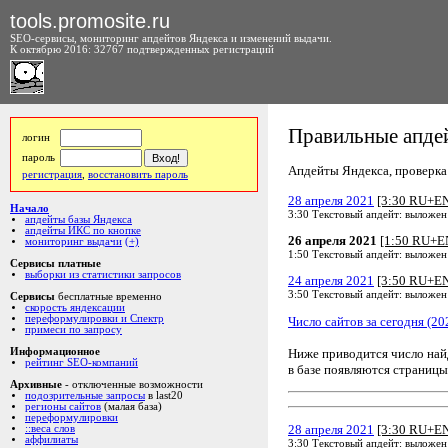
tools.promosite.ru
SEO-сервисы, мониторинг апдейтов Яндекса и изменений выдачи.
К октябрю 2016: 32767 подтвержденных регистраций
Правильные апдей
логин
пароль
Апдейты Яндекса, проверка а
регистрация
,
восстановить пароль
28 апреля 2021
[3:30 RU+E
Начало
3:30 Текстовый апдейт: выложен
апдейты базы Яндекса
апдейты ИКС по кнопке
26 апреля 2021
[1:50 RU+E
мониторинг выдачи
(+)
1:50 Текстовый апдейт: выложен
Сервисы платные
выборки из статистики запросов
24 апреля 2021
[3:50 RU+E
3:50 Текстовый апдейт: выложен
Сервисы
бесплатные временно
скорость яндексации
переформулировки и Спектр
Число сайтов за сегодня (20
примеси по запросу
Ниже приводится число на
Информационное
рейтинг SEO-компаний
в базе появляются страницы
Архивные
- отключенные возможности
подозрительные запросы
в last20
регионы сайтов
(малая база)
переформулировки
28 апреля 2021
[3:30 RU+E
::веса слов
аффилиаты
3:30 Текстовый апдейт: выложен