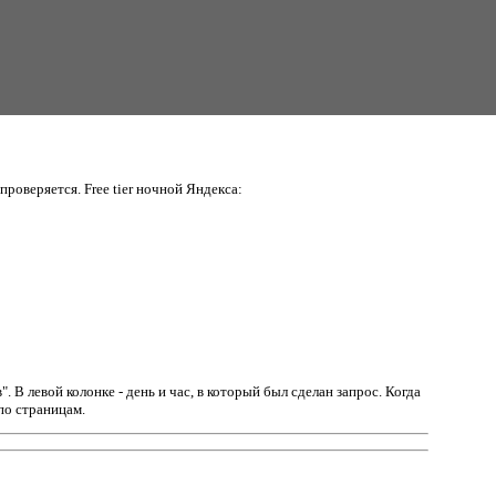
проверяется. Free tier ночной Яндекса:
в".
В левой колонке - день и час, в который был сделан запрос. Когда
по страницам.