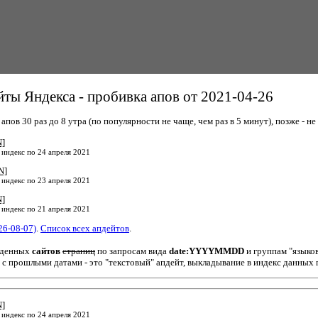
ты Яндекса - пробивка апов от 2021-04-26
пов 30 раз до 8 утра (по популярности не чаще, чем раз в 5 минут), позже - не 
N]
 индекс по 24 апреля 2021
N]
 индекс по 23 апреля 2021
N]
 индекс по 21 апреля 2021
26-08-07)
.
Список всех апдейтов
.
йденных
сайтов
страниц
по запросам вида
date:YYYYMMDD
и группам "языко
 с прошлыми датами - это "текстовый" апдейт, выкладывание в индекс данных 
N]
 индекс по 24 апреля 2021