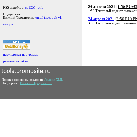
26 апреля 2021
[1:50 RU+E
RSS апдейтов:
cp1251
,
utf8
1:50 Текстовый апдейт: выложен
Поддержка:
Евгений Трофименко
email
facebook
vk
24 апреля 2021
[3:50 RU+E
3:50 Текстовый апдейт: выложен
анкоры
партнерская программа
реклама на сайте
tools.promosite.ru
Поиск в основном сделан на
Яндекс.XML
Поддержка:
Евгений Трофименко