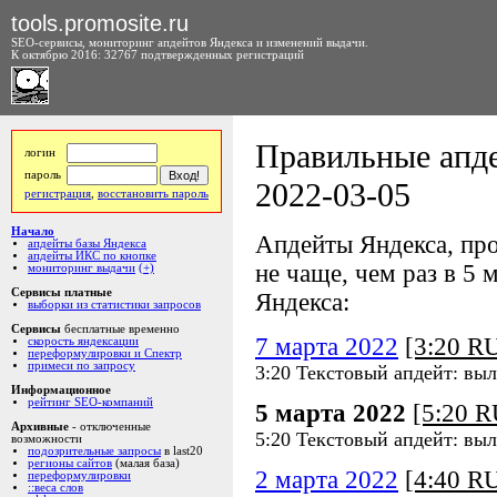
tools.promosite.ru
SEO-сервисы, мониторинг апдейтов Яндекса и изменений выдачи.
К октябрю 2016: 32767 подтвержденных регистраций
Правильные апде
логин
пароль
2022-03-05
регистрация
,
восстановить пароль
Начало
Апдейты Яндекса, про
апдейты базы Яндекса
апдейты ИКС по кнопке
не чаще, чем раз в 5 м
мониторинг выдачи
(+)
Сервисы платные
Яндекса:
выборки из статистики запросов
Сервисы
бесплатные временно
7 марта 2022
[3:20 R
скорость яндексации
переформулировки и Спектр
примеси по запросу
3:20 Текстовый апдейт: выл
Информационное
рейтинг SEO-компаний
5 марта 2022
[5:20 
Архивные
- отключенные
5:20 Текстовый апдейт: вы
возможности
подозрительные запросы
в last20
регионы сайтов
(малая база)
2 марта 2022
[4:40 R
переформулировки
::веса слов