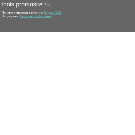
tools.promosite.ru
Поиск в основном сделан на
Яндекс.XML
Поддержка:
Евгений Трофименко