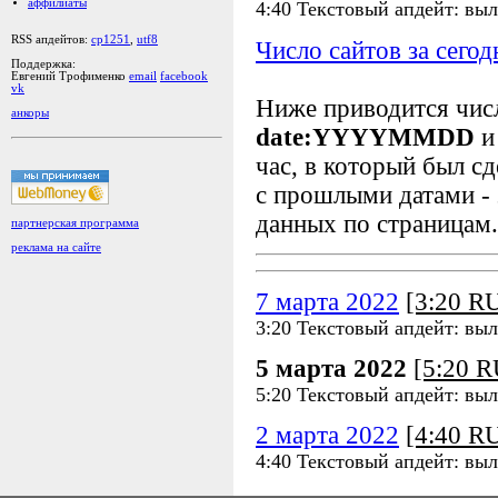
аффилиаты
4:40 Текстовый апдейт: вы
RSS апдейтов:
cp1251
,
utf8
Число сайтов за сегод
Поддержка:
Евгений Трофименко
email
facebook
vk
Ниже приводится чи
анкоры
date:YYYYMMDD
и
час, в который был сд
с прошлыми датами - 
данных по страницам.
партнерская программа
реклама на сайте
7 марта 2022
[3:20 R
3:20 Текстовый апдейт: выл
5 марта 2022
[5:20 
5:20 Текстовый апдейт: вы
2 марта 2022
[4:40 R
4:40 Текстовый апдейт: вы