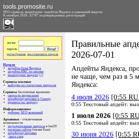
tools.promosite.ru
SEO-сервисы, мониторинг апдейтов Яндекса и изменений выдачи.
К октябрю 2016: 32767 подтвержденных регистраций
Правильные апде
логин
пароль
2026-07-01
регистрация
,
восстановить пароль
Начало
Апдейты Яндекса, про
апдейты базы Яндекса
апдейты ИКС по кнопке
не чаще, чем раз в 5 м
мониторинг выдачи
(+)
Сервисы платные
Яндекса:
выборки из статистики запросов
Сервисы
бесплатные временно
4 июля 2026
[0:55 R
скорость яндексации
переформулировки и Спектр
примеси по запросу
0:55 Текстовый апдейт: вы
Информационное
рейтинг SEO-компаний
1 июля 2026
[0:55 R
Архивные
- отключенные
0:55 Текстовый апдейт: вы
возможности
подозрительные запросы
в last20
регионы сайтов
(малая база)
30 июня 2026
[0:55 
переформулировки
::веса слов