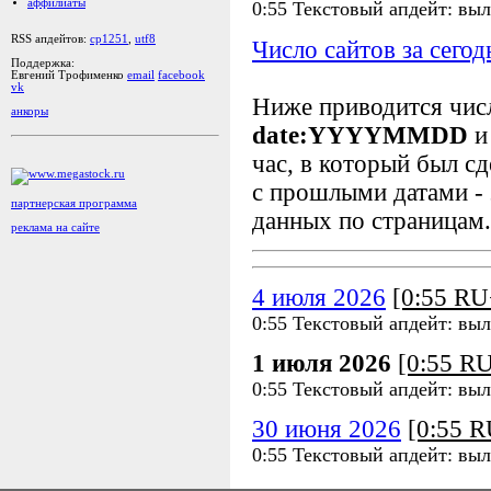
аффилиаты
0:55 Текстовый апдейт: вы
RSS апдейтов:
cp1251
,
utf8
Число сайтов за сегод
Поддержка:
Евгений Трофименко
email
facebook
vk
Ниже приводится чи
анкоры
date:YYYYMMDD
и
час, в который был сд
с прошлыми датами - 
партнерская программа
данных по страницам.
реклама на сайте
4 июля 2026
[0:55 R
0:55 Текстовый апдейт: вы
1 июля 2026
[0:55 R
0:55 Текстовый апдейт: вы
30 июня 2026
[0:55 
0:55 Текстовый апдейт: вы