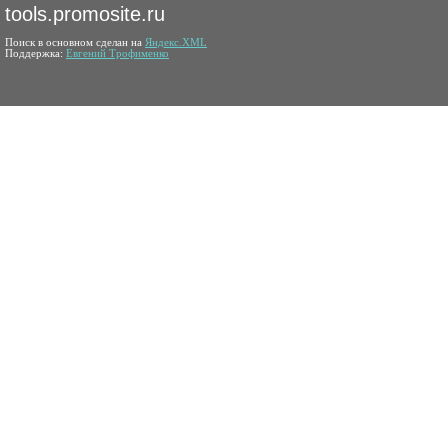
tools.promosite.ru
Поиск в основном сделан на
Яндекс.XML
Поддержка:
Евгений Трофименко