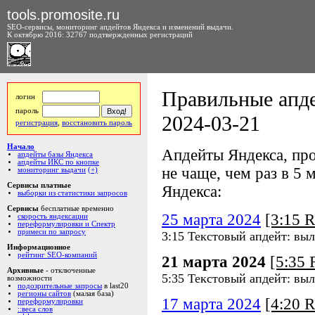
tools.promosite.ru
SEO-сервисы, мониторинг апдейтов Яндекса и изменений выдачи.
К октябрю 2016: 32767 подтвержденных регистраций
Правильные апде
логин
пароль
2024-03-21
регистрация
,
восстановить пароль
Начало
Апдейты Яндекса, про
апдейты базы Яндекса
апдейты ИКС по кнопке
не чаще, чем раз в 5 м
мониторинг выдачи
(+)
Сервисы платные
Яндекса:
выборки из статистики запросов
Сервисы
бесплатные временно
25 марта 2024
[3:15 
скорость яндексации
переформулировки и Спектр
примеси по запросу
3:15 Текстовый апдейт: вы
Информационное
рейтинг SEO-компаний
21 марта 2024
[5:35
Архивные
- отключенные
5:35 Текстовый апдейт: вы
возможности
подозрительные запросы
в last20
регионы сайтов
(малая база)
17 марта 2024
[4:20 
переформулировки
::веса слов