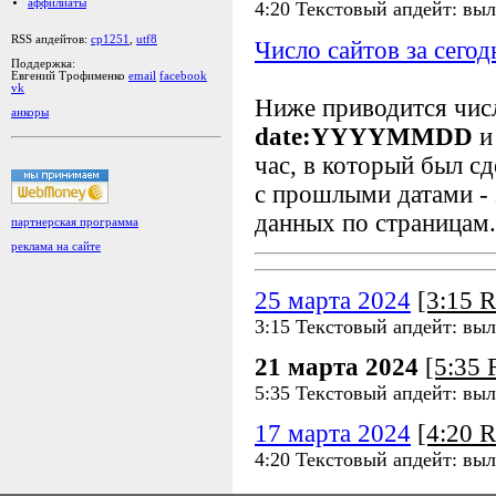
аффилиаты
4:20 Текстовый апдейт: вы
RSS апдейтов:
cp1251
,
utf8
Число сайтов за сегод
Поддержка:
Евгений Трофименко
email
facebook
vk
Ниже приводится чи
анкоры
date:YYYYMMDD
и
час, в который был сд
с прошлыми датами - 
данных по страницам.
партнерская программа
реклама на сайте
25 марта 2024
[3:15 
3:15 Текстовый апдейт: вы
21 марта 2024
[5:35
5:35 Текстовый апдейт: вы
17 марта 2024
[4:20 
4:20 Текстовый апдейт: вы