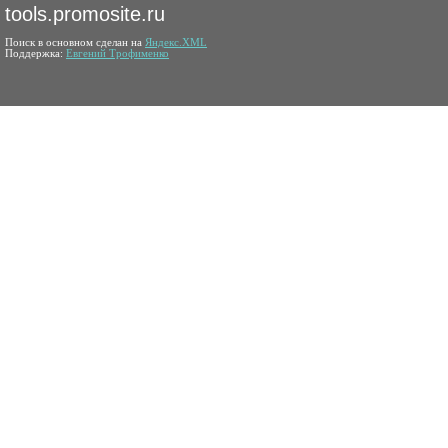
tools.promosite.ru
Поиск в основном сделан на
Яндекс.XML
Поддержка:
Евгений Трофименко