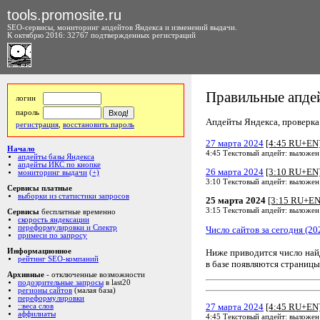
tools.promosite.ru
SEO-сервисы, мониторинг апдейтов Яндекса и изменений выдачи.
К октябрю 2016: 32767 подтвержденных регистраций
Правильные апдей
логин
пароль
Апдейты Яндекса, проверка а
регистрация
,
восстановить пароль
27 марта 2024
[4:45 RU+EN
Начало
4:45 Текстовый апдейт: выложен
апдейты базы Яндекса
апдейты ИКС по кнопке
26 марта 2024
[3:10 RU+EN
мониторинг выдачи
(+)
3:10 Текстовый апдейт: выложен
Сервисы платные
выборки из статистики запросов
25 марта 2024
[3:15 RU+EN
3:15 Текстовый апдейт: выложен
Сервисы
бесплатные временно
скорость яндексации
переформулировки и Спектр
Число сайтов за сегодня (20
примеси по запросу
Ниже приводится число на
Информационное
рейтинг SEO-компаний
в базе появляются страницы
Архивные
- отключенные возможности
подозрительные запросы
в last20
регионы сайтов
(малая база)
переформулировки
27 марта 2024
[4:45 RU+EN
::веса слов
аффилиаты
4:45 Текстовый апдейт: выложен