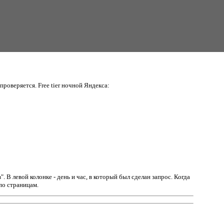
проверяется. Free tier ночной Яндекса:
в".
В левой колонке - день и час, в который был сделан запрос. Когда
по страницам.