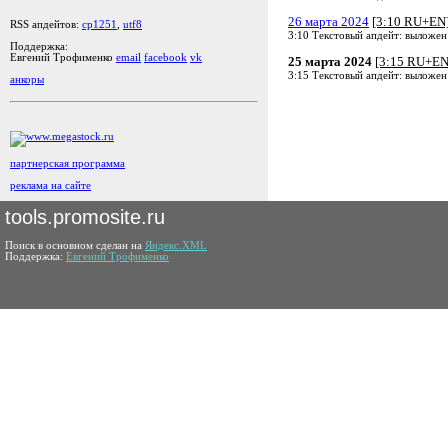
26 марта 2024
[3:10 RU+EN
RSS апдейтов:
cp1251
,
utf8
3:10 Текстовый апдейт: выложен
Поддержка:
Евгений Трофименко
email
facebook
vk
25 марта 2024
[3:15 RU+EN
3:15 Текстовый апдейт: выложен
анкоры
партнерская программа
реклама на сайте
tools.promosite.ru
Поиск в основном сделан на
Яндекс.XML
Поддержка:
Евгений Трофименко