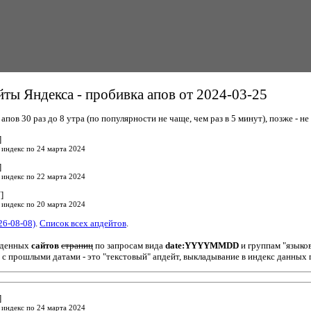
ты Яндекса - пробивка апов от 2024-03-25
пов 30 раз до 8 утра (по популярности не чаще, чем раз в 5 минут), позже - не 
]
 индекс по 24 марта 2024
]
 индекс по 22 марта 2024
]
 индекс по 20 марта 2024
26-08-08)
.
Список всех апдейтов
.
йденных
сайтов
страниц
по запросам вида
date:YYYYMMDD
и группам "языко
 с прошлыми датами - это "текстовый" апдейт, выкладывание в индекс данных 
]
 индекс по 24 марта 2024