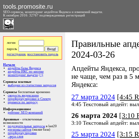
tools.promosite.ru
SEO-сервисы, мониторинг апдейтов Яндекса и изменений выдачи.
К октябрю 2016: 32767 подтвержденных регистраций
Правильные апде
логин
пароль
2024-03-26
регистрация
,
восстановить пароль
Начало
Апдейты Яндекса, про
апдейты базы Яндекса
апдейты ИКС по кнопке
не чаще, чем раз в 5 м
мониторинг выдачи
(+)
Сервисы платные
Яндекса:
выборки из статистики запросов
Сервисы
бесплатные временно
27 марта 2024
[4:45 
скорость яндексации
переформулировки и Спектр
примеси по запросу
4:45 Текстовый апдейт: вы
Информационное
рейтинг SEO-компаний
26 марта 2024
[3:10
Архивные
- отключенные
3:10 Текстовый апдейт: вы
возможности
подозрительные запросы
в last20
регионы сайтов
(малая база)
25 марта 2024
[3:15 
переформулировки
::веса слов