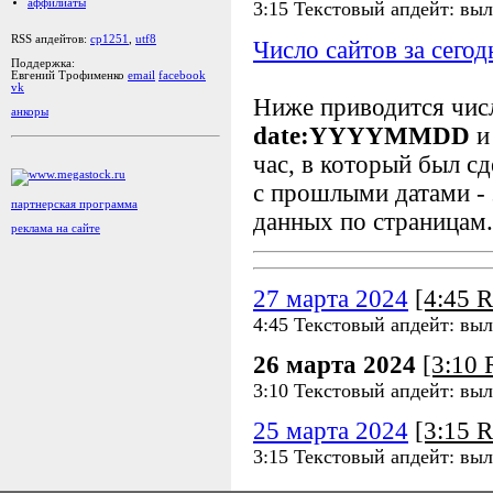
аффилиаты
3:15 Текстовый апдейт: вы
RSS апдейтов:
cp1251
,
utf8
Число сайтов за сегод
Поддержка:
Евгений Трофименко
email
facebook
vk
Ниже приводится чи
анкоры
date:YYYYMMDD
и
час, в который был сд
с прошлыми датами - 
партнерская программа
данных по страницам.
реклама на сайте
27 марта 2024
[4:45 
4:45 Текстовый апдейт: вы
26 марта 2024
[3:10
3:10 Текстовый апдейт: вы
25 марта 2024
[3:15 
3:15 Текстовый апдейт: вы