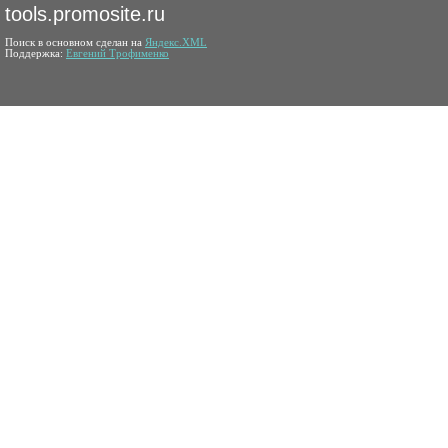
tools.promosite.ru
Поиск в основном сделан на
Яндекс.XML
Поддержка:
Евгений Трофименко