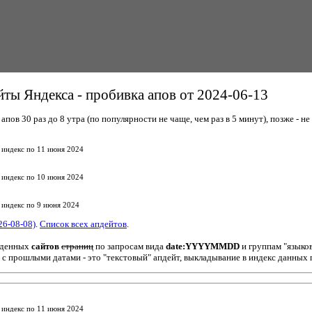
ты Яндекса - пробивка апов от 2024-06-13
пов 30 раз до 8 утра (по популярности не чаще, чем раз в 5 минут), позже - не 
 индекс по 11 июня 2024
 индекс по 10 июня 2024
 индекс по 9 июня 2024
26-08-08)
.
Список всех апдейтов
.
йденных
сайтов
страниц
по запросам вида
date:YYYYMMDD
и группам "языко
 с прошлыми датами - это "текстовый" апдейт, выкладывание в индекс данных 
 индекс по 11 июня 2024