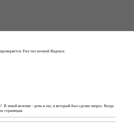
проверяется. Free tier ночной Яндекса:
в".
В левой колонке - день и час, в который был сделан запрос. Когда
по страницам.