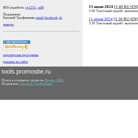
13 июня 2024
[3:40 RU+EN]
RSS апдейтов:
cp1251
,
utf8
3:40 Текстовый апдейт: выложен
Поддержка:
Евгений Трофименко
email
facebook
vk
11 июня 2024
[3:30 RU+EN]
3:30 Текстовый апдейт: выложен
анкоры
партнерская программа
реклама на сайте
tools.promosite.ru
Поиск в основном сделан на
Яндекс.XML
Поддержка:
Евгений Трофименко