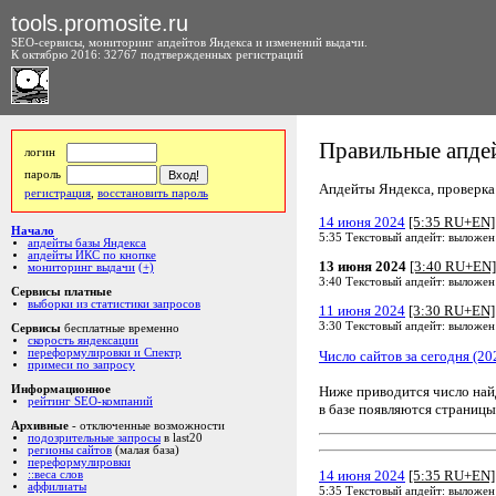
tools.promosite.ru
SEO-сервисы, мониторинг апдейтов Яндекса и изменений выдачи.
К октябрю 2016: 32767 подтвержденных регистраций
Правильные апдей
логин
пароль
Апдейты Яндекса, проверка а
регистрация
,
восстановить пароль
14 июня 2024
[5:35 RU+EN]
Начало
5:35 Текстовый апдейт: выложен
апдейты базы Яндекса
апдейты ИКС по кнопке
13 июня 2024
[3:40 RU+EN]
мониторинг выдачи
(+)
3:40 Текстовый апдейт: выложен
Сервисы платные
выборки из статистики запросов
11 июня 2024
[3:30 RU+EN]
3:30 Текстовый апдейт: выложен
Сервисы
бесплатные временно
скорость яндексации
переформулировки и Спектр
Число сайтов за сегодня (20
примеси по запросу
Ниже приводится число на
Информационное
рейтинг SEO-компаний
в базе появляются страницы
Архивные
- отключенные возможности
подозрительные запросы
в last20
регионы сайтов
(малая база)
переформулировки
14 июня 2024
[5:35 RU+EN]
::веса слов
аффилиаты
5:35 Текстовый апдейт: выложен