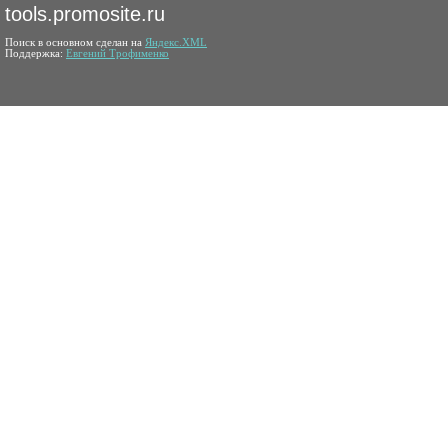
tools.promosite.ru
Поиск в основном сделан на
Яндекс.XML
Поддержка:
Евгений Трофименко