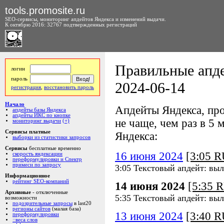
tools.promosite.ru
SEO-сервисы, мониторинг апдейтов Яндекса и изменений выдачи.
К октябрю 2016: 32767 подтвержденных регистраций
Правильные апде
логин
пароль
2024-06-14
регистрация
,
восстановить пароль
Начало
Апдейты Яндекса, про
апдейты базы Яндекса
апдейты ИКС по кнопке
не чаще, чем раз в 5 м
мониторинг выдачи
(+)
Сервисы платные
Яндекса:
выборки из статистики запросов
Сервисы
бесплатные временно
16 июня 2024
[3:05 
скорость яндексации
переформулировки и Спектр
примеси по запросу
3:05 Текстовый апдейт: вы
Информационное
рейтинг SEO-компаний
14 июня 2024
[5:35 
Архивные
- отключенные
5:35 Текстовый апдейт: вы
возможности
подозрительные запросы
в last20
регионы сайтов
(малая база)
13 июня 2024
[3:40 
переформулировки
::веса слов