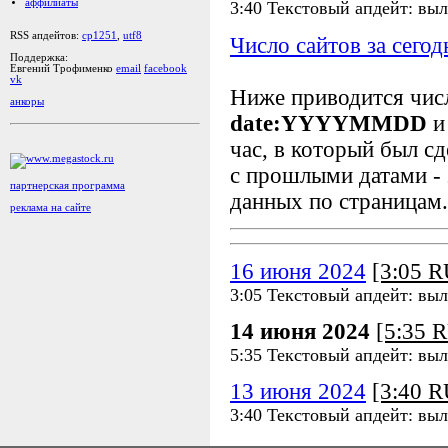
аффилиаты
3:40 Текстовый апдейт: вы
RSS апдейтов:
cp1251
,
utf8
Число сайтов за сегод
Поддержка:
Евгений Трофименко
email
facebook
vk
Ниже приводится чи
анкоры
date:YYYYMMDD
и
час, в который был сд
с прошлыми датами - 
партнерская программа
данных по страницам.
реклама на сайте
16 июня 2024
[3:05 
3:05 Текстовый апдейт: вы
14 июня 2024
[5:35 
5:35 Текстовый апдейт: вы
13 июня 2024
[3:40 
3:40 Текстовый апдейт: вы