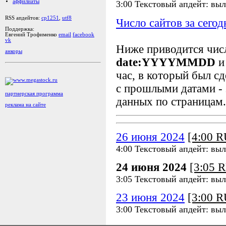
аффилиаты
3:00 Текстовый апдейт: вы
RSS апдейтов:
cp1251
,
utf8
Число сайтов за сегод
Поддержка:
Евгений Трофименко
email
facebook
vk
Ниже приводится чи
анкоры
date:YYYYMMDD
и
час, в который был сд
с прошлыми датами - 
партнерская программа
данных по страницам.
реклама на сайте
26 июня 2024
[4:00 
4:00 Текстовый апдейт: вы
24 июня 2024
[3:05 
3:05 Текстовый апдейт: вы
23 июня 2024
[3:00 
3:00 Текстовый апдейт: вы