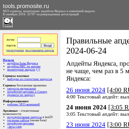
tools.promosite.ru
SEO-сервисы, мониторинг апдейтов Яндекса и изменений выдачи.
К октябрю 2016: 32767 подтвержденных регистраций
Правильные апде
логин
пароль
2024-06-24
регистрация
,
восстановить пароль
Начало
Апдейты Яндекса, про
апдейты базы Яндекса
апдейты ИКС по кнопке
не чаще, чем раз в 5 м
мониторинг выдачи
(+)
Сервисы платные
Яндекса:
выборки из статистики запросов
Сервисы
бесплатные временно
26 июня 2024
[4:00 
скорость яндексации
переформулировки и Спектр
примеси по запросу
4:00 Текстовый апдейт: вы
Информационное
рейтинг SEO-компаний
24 июня 2024
[3:05 
Архивные
- отключенные
3:05 Текстовый апдейт: вы
возможности
подозрительные запросы
в last20
регионы сайтов
(малая база)
23 июня 2024
[3:00 
переформулировки
::веса слов