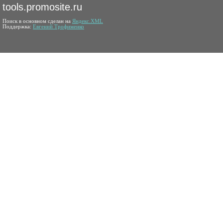
tools.promosite.ru
Поиск в основном сделан на
Яндекс.XML
Поддержка:
Евгений Трофименко