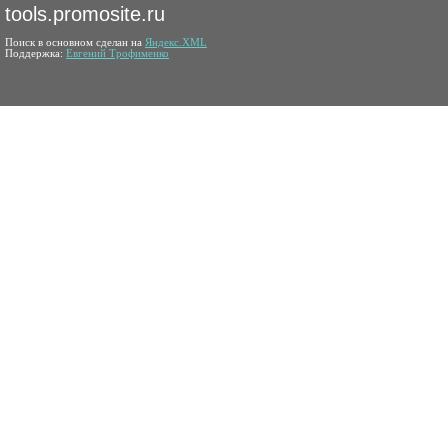
tools.promosite.ru
Поиск в основном сделан на
Яндекс.XML
Поддержка:
Евгений Трофименко