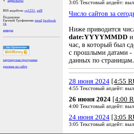
аффилиаты
3:05 Текстовый апдейт: вы
RSS апдейтов:
cp1251
,
utf8
Число сайтов за сегод
Поддержка:
Евгений Трофименко
email
facebook
vk
Ниже приводится чи
анкоры
date:YYYYMMDD
и
час, в который был сд
с прошлыми датами - 
данных по страницам.
партнерская программа
реклама на сайте
28 июня 2024
[4:55 
4:55 Текстовый апдейт: вы
26 июня 2024
[4:00 
4:00 Текстовый апдейт: вы
24 июня 2024
[3:05 
3:05 Текстовый апдейт: вы