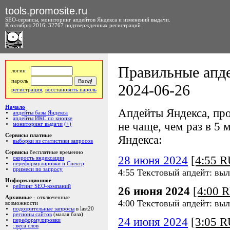
tools.promosite.ru
SEO-сервисы, мониторинг апдейтов Яндекса и изменений выдачи.
К октябрю 2016: 32767 подтвержденных регистраций
Правильные апде
логин
пароль
2024-06-26
регистрация
,
восстановить пароль
Начало
Апдейты Яндекса, про
апдейты базы Яндекса
апдейты ИКС по кнопке
не чаще, чем раз в 5 м
мониторинг выдачи
(+)
Сервисы платные
Яндекса:
выборки из статистики запросов
Сервисы
бесплатные временно
28 июня 2024
[4:55 
скорость яндексации
переформулировки и Спектр
примеси по запросу
4:55 Текстовый апдейт: вы
Информационное
рейтинг SEO-компаний
26 июня 2024
[4:00 
Архивные
- отключенные
4:00 Текстовый апдейт: вы
возможности
подозрительные запросы
в last20
регионы сайтов
(малая база)
24 июня 2024
[3:05 
переформулировки
::веса слов