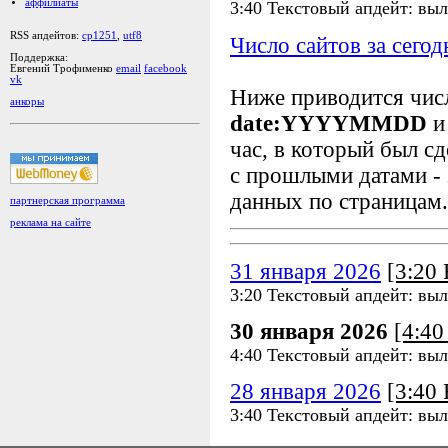
аффилиаты
3:40 Текстовый апдейт: выл
RSS апдейтов:
cp1251
,
utf8
Число сайтов за сегод
Поддержка:
Евгений Трофименко
email
facebook
vk
Ниже приводится чи
анкоры
date:YYYYMMDD
и
час, в который был сд
с прошлыми датами - 
данных по страницам.
партнерская программа
реклама на сайте
31 января 2026
[3:20
3:20 Текстовый апдейт: выл
30 января 2026
[4:4
4:40 Текстовый апдейт: выл
28 января 2026
[3:40
3:40 Текстовый апдейт: выл