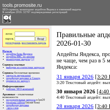
tools.promosite.ru
SEO-сервисы, мониторинг апдейтов Яндекса и изменений выдачи.
К октябрю 2016: 32767 подтвержденных регистраций
Правильные апде
логин
пароль
2026-01-30
регистрация
,
восстановить пароль
Начало
Апдейты Яндекса, про
апдейты базы Яндекса
апдейты ИКС по кнопке
не чаще, чем раз в 5 м
мониторинг выдачи
(+)
Сервисы платные
Яндекса:
выборки из статистики запросов
Сервисы
бесплатные временно
31 января 2026
[3:20
скорость яндексации
переформулировки и Спектр
примеси по запросу
3:20 Текстовый апдейт: выл
Информационное
рейтинг SEO-компаний
30 января 2026
[4:4
Архивные
- отключенные
4:40 Текстовый апдейт: выл
возможности
подозрительные запросы
в last20
регионы сайтов
(малая база)
28 января 2026
[3:40
переформулировки
::веса слов