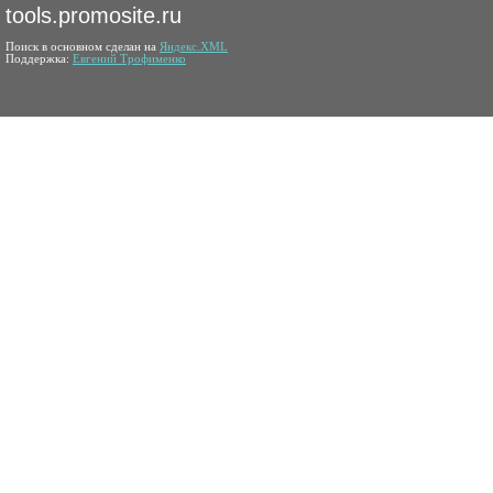
tools.promosite.ru
Поиск в основном сделан на
Яндекс.XML
Поддержка:
Евгений Трофименко