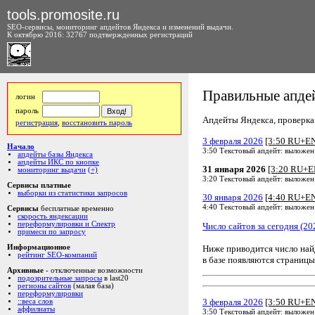
tools.promosite.ru
SEO-сервисы, мониторинг апдейтов Яндекса и изменений выдачи.
К октябрю 2016: 32767 подтвержденных регистраций
Правильные апдей
логин
пароль
Апдейты Яндекса, проверка а
регистрация
,
восстановить пароль
3 февраля 2026
[3:50 RU+E
Начало
3:50 Текстовый апдейт: выложен
апдейты базы Яндекса
апдейты ИКС по кнопке
31 января 2026
[3:20 RU+E
мониторинг выдачи
(+)
3:20 Текстовый апдейт: выложен
Сервисы платные
выборки из статистики запросов
30 января 2026
[4:40 RU+E
4:40 Текстовый апдейт: выложен
Сервисы
бесплатные временно
скорость яндексации
переформулировки и Спектр
Число сайтов за сегодня (20
примеси по запросу
Ниже приводится число на
Информационное
рейтинг SEO-компаний
в базе появляются страницы
Архивные
- отключенные возможности
подозрительные запросы
в last20
регионы сайтов
(малая база)
переформулировки
3 февраля 2026
[3:50 RU+E
::веса слов
аффилиаты
3:50 Текстовый апдейт: выложен