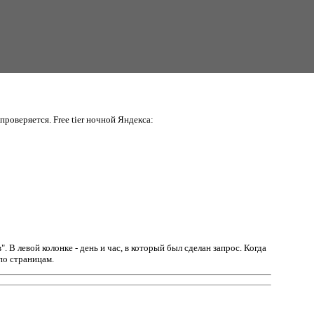
проверяется. Free tier ночной Яндекса:
в".
В левой колонке - день и час, в который был сделан запрос. Когда
по страницам.