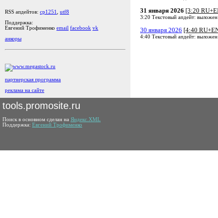
31 января 2026
[3:20 RU+E
RSS апдейтов:
cp1251
,
utf8
3:20 Текстовый апдейт: выложен
Поддержка:
Евгений Трофименко
email
facebook
vk
30 января 2026
[4:40 RU+E
4:40 Текстовый апдейт: выложен
анкоры
партнерская программа
реклама на сайте
tools.promosite.ru
Поиск в основном сделан на
Яндекс.XML
Поддержка:
Евгений Трофименко