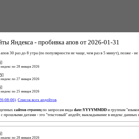
ты Яндекса - пробивка апов от 2026-01-31
пов 30 раз до 8 утра (по популярности не чаще, чем раз в 5 минут), позже - не 
N]
 индекс по 28 января 2026
N]
 индекс по 27 января 2026
N]
 индекс по 25 января 2026
26-08-06)
.
Список всех апдейтов
.
йденных
сайтов
страниц
по запросам вида
date:YYYYMMDD
и группам "языко
 с прошлыми датами - это "текстовый" апдейт, выкладывание в индекс данных 
N]
 индекс по 28 января 2026