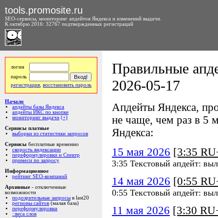
tools.promosite.ru
SEO-сервисы, мониторинг апдейтов Яндекса и изменений выдачи.
К октябрю 2016: 32767 подтвержденных регистраций
Правильные апде
логин
пароль
2026-05-17
регистрация
,
восстановить пароль
Начало
Апдейты Яндекса, про
апдейты базы Яндекса
апдейты ИКС по кнопке
не чаще, чем раз в 5 м
мониторинг выдачи
(+)
Сервисы платные
Яндекса:
выборки из статистики запросов
Сервисы
бесплатные временно
15 мая 2026
[3:35 R
скорость яндексации
переформулировки и Спектр
примеси по запросу
3:35 Текстовый апдейт: выл
Информационное
рейтинг SEO-компаний
14 мая 2026
[0:55 R
Архивные
- отключенные
0:55 Текстовый апдейт: выл
возможности
подозрительные запросы
в last20
регионы сайтов
(малая база)
11 мая 2026
[3:30 R
переформулировки
::веса слов