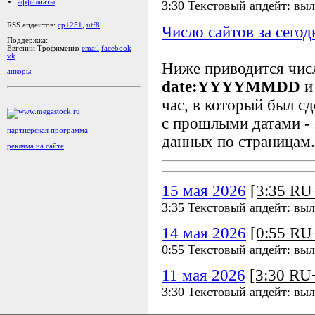
аффилиаты
3:30 Текстовый апдейт: выл
RSS апдейтов:
cp1251
,
utf8
Число сайтов за сегод
Поддержка:
Евгений Трофименко
email
facebook
vk
Ниже приводится чи
анкоры
date:YYYYMMDD
и
час, в который был сд
с прошлыми датами - 
партнерская программа
данных по страницам.
реклама на сайте
15 мая 2026
[3:35 R
3:35 Текстовый апдейт: выл
14 мая 2026
[0:55 R
0:55 Текстовый апдейт: выл
11 мая 2026
[3:30 R
3:30 Текстовый апдейт: выл