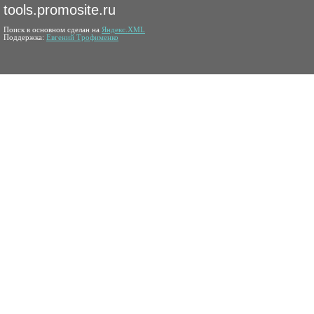
tools.promosite.ru
Поиск в основном сделан на
Яндекс.XML
Поддержка:
Евгений Трофименко