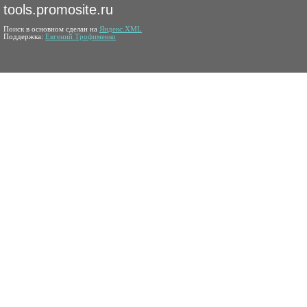
tools.promosite.ru
Поиск в основном сделан на
Яндекс.XML
Поддержка:
Евгений Трофименко