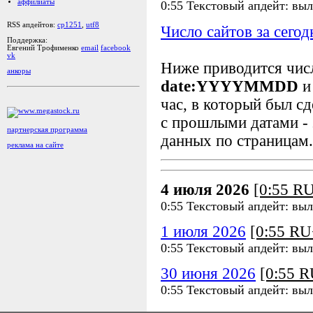
аффилиаты
0:55 Текстовый апдейт: вы
RSS апдейтов:
cp1251
,
utf8
Число сайтов за сегод
Поддержка:
Евгений Трофименко
email
facebook
vk
Ниже приводится чи
анкоры
date:YYYYMMDD
и
час, в который был сд
с прошлыми датами - 
партнерская программа
данных по страницам.
реклама на сайте
4 июля 2026
[0:55 R
0:55 Текстовый апдейт: вы
1 июля 2026
[0:55 R
0:55 Текстовый апдейт: вы
30 июня 2026
[0:55 
0:55 Текстовый апдейт: вы