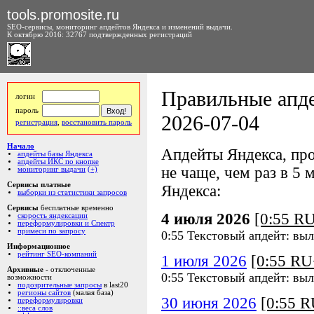
tools.promosite.ru
SEO-сервисы, мониторинг апдейтов Яндекса и изменений выдачи.
К октябрю 2016: 32767 подтвержденных регистраций
Правильные апде
логин
пароль
2026-07-04
регистрация
,
восстановить пароль
Начало
Апдейты Яндекса, про
апдейты базы Яндекса
апдейты ИКС по кнопке
не чаще, чем раз в 5 м
мониторинг выдачи
(+)
Сервисы платные
Яндекса:
выборки из статистики запросов
Сервисы
бесплатные временно
4 июля 2026
[0:55 R
скорость яндексации
переформулировки и Спектр
примеси по запросу
0:55 Текстовый апдейт: вы
Информационное
рейтинг SEO-компаний
1 июля 2026
[0:55 R
Архивные
- отключенные
0:55 Текстовый апдейт: вы
возможности
подозрительные запросы
в last20
регионы сайтов
(малая база)
30 июня 2026
[0:55 
переформулировки
::веса слов